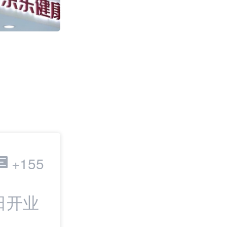
2011
跨境电商
+155
日开业
最新：TikTok
IPO | 邦小白日