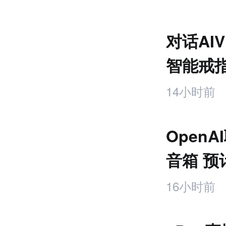
推
荐
未
对话AI
来
零
智能戒
售
饰品
跨
14小时前
境
电
商
OpenA
产
业
音箱 预
互
元
联
16小时前
网
专
题