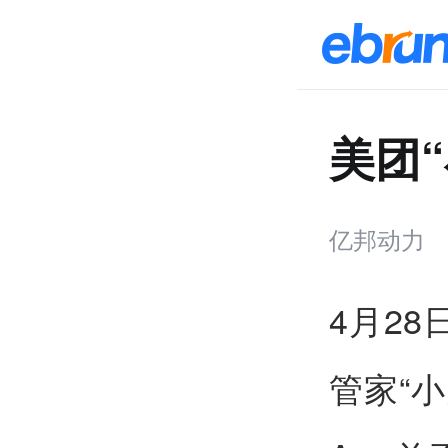
美团“
亿邦动力
4月2
管家“