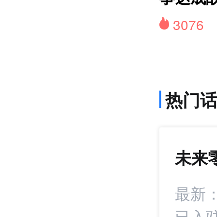
3076
热门
未来
1407
+22
：凯诘在生态经销
最新
已入驻