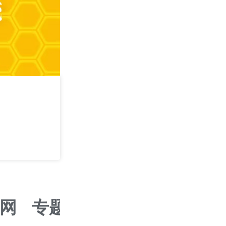
攻其不可守 —— 
学
2026/09/05
深圳
网
专题