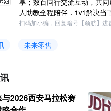
享；数百同行交流互动，共同
人助教全程陪伴，1v1解决当
扫码加小编，回复暗号【领航】进
讯
未来零售
快讯
与2026西安马拉松赛
战略合作