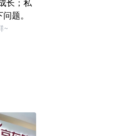
成长；私
下问题。
群~
盒马“日日鲜”快
售环比增长超100