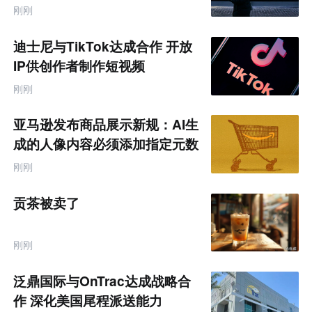
跨
刚刚
境
电
商
迪士尼与TikTok达成合作 开放
产
业
IP供创作者制作短视频
互
联
刚刚
网
专
题
亚马逊发布商品展示新规：AI生
成的人像内容必须添加指定元数
据
刚刚
贡茶被卖了
刚刚
泛鼎国际与OnTrac达成战略合
作 深化美国尾程派送能力