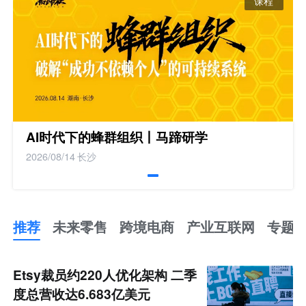
课程
AI时代下的蜂群组织丨马蹄研学
2026/08/14
长沙
推荐
未来零售
跨境电商
产业互联网
专题
推
荐
未
Etsy裁员约220人优化架构 二季
来
零
度总营收达6.683亿美元
售