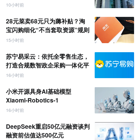
10小时前
28元菜卖68元只为薅补贴？淘
宝闪购细化“不当套取资源”规则
15小时前
苏宁易采云：依托全零售生态，
打造合规数智政企采购一体化平
台
16小时前
小米开源具身AI基础模型
Xiaomi-Robotics-1
16小时前
DeepSeek重启50亿元融资谈判
融资前估值达500亿元