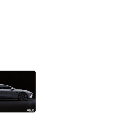
消息称阿里成立“
部”
3192