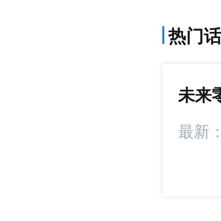
热门
未来
972
+15
统扣分！抖音电商
最新