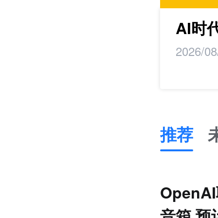
maker丨马蹄研
AI
2026/08
推荐
推
荐
未
OpenA
来
零
音箱 预