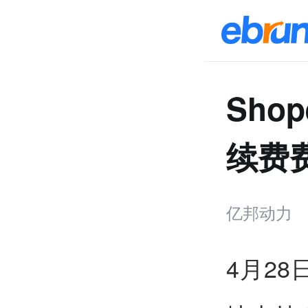
Sho
续费
亿邦动力
4月2