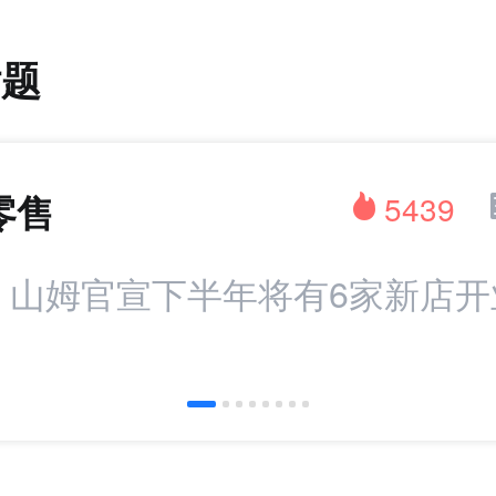
话题
零售
5439
：山姆官宣下半年将有6家新店开