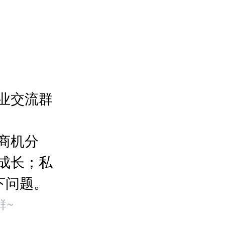
业交流群
商机分
成长；私
下问题。
群~