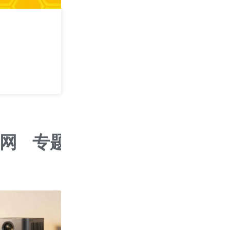
攻其不可守 —— 
学
2026/09/05
深圳
网
专题