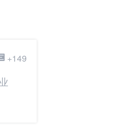
跨境电商
+149
业
最新：敦煌网On
上线“晚必赔”时