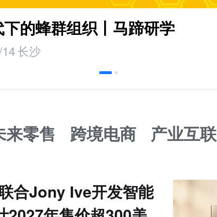
时代下的蜂群组织丨马蹄研学
/14
长沙
未来零售
跨境电商
产业互联
I联合Jony Ive开发智能
计2027年售价超300美