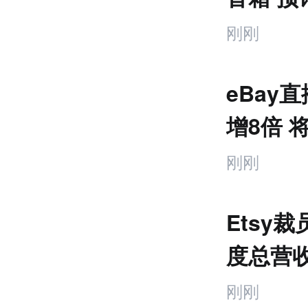
售
元
跨
刚刚
境
电
商
eBay
产
业
增8倍 
互
联
刚刚
网
专
题
Etsy
度总营收
刚刚