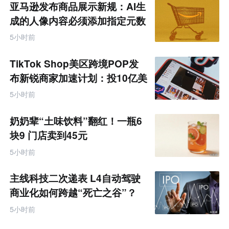
亚马逊发布商品展示新规：AI生
成的人像内容必须添加指定元数
据
5小时前
TikTok Shop美区跨境POP发
布新锐商家加速计划：投10亿美
金资源帮扶四类商家
5小时前
奶奶辈“土味饮料”翻红！一瓶6
块9 门店卖到45元
5小时前
主线科技二次递表 L4自动驾驶
商业化如何跨越“死亡之谷”？
5小时前