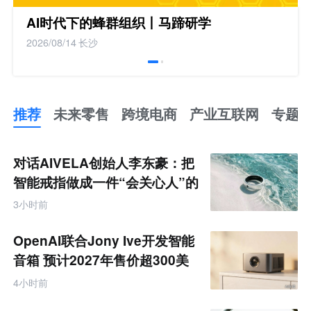
AI时代下的蜂群组织丨马蹄研学
2026/08/14
长沙
推荐
未来零售
跨境电商
产业互联网
专题
推
荐
未
对话AIVELA创始人李东豪：把
来
零
智能戒指做成一件“会关心人”的
售
饰品
跨
3小时前
境
电
商
OpenAI联合Jony Ive开发智能
产
业
音箱 预计2027年售价超300美
互
元
联
4小时前
网
专
题