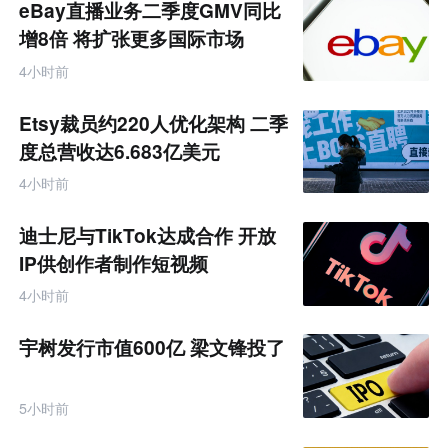
eBay直播业务二季度GMV同比
增8倍 将扩张更多国际市场
4小时前
Etsy裁员约220人优化架构 二季
度总营收达6.683亿美元
4小时前
迪士尼与TikTok达成合作 开放
IP供创作者制作短视频
4小时前
宇树发行市值600亿 梁文锋投了
5小时前