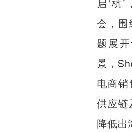
启‘杭
会，围
题展开
景，S
电商销
供应链
降低出