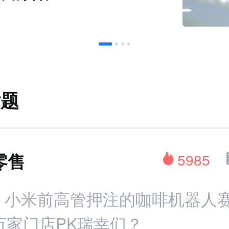
话题
零售
5985
：小米前高管押注的咖啡机器人赛
万家门店PK瑞幸们？