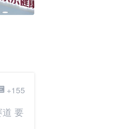
2011
跨境电商
+155
道 要
最新：TikTok
IPO | 邦小白日