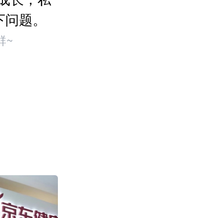
下问题。
群~
盒马“日日鲜”快
售环比增长超100