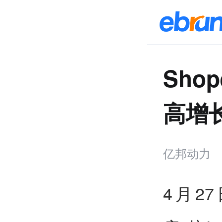
Sho
高增
亿邦动力
4月2