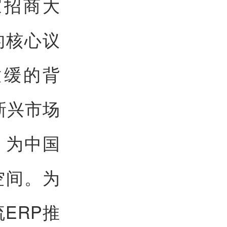
家招商大
的核心议
放缓的背
新兴市场
，为中国
空间。为
ERP推