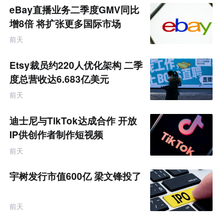
eBay直播业务二季度GMV同比
增8倍 将扩张更多国际市场
前天
Etsy裁员约220人优化架构 二季
度总营收达6.683亿美元
前天
迪士尼与TikTok达成合作 开放
IP供创作者制作短视频
前天
宇树发行市值600亿 梁文锋投了
前天