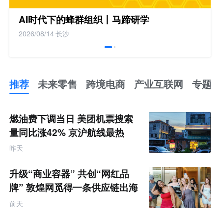
AI时代下的蜂群组织丨马蹄研学
2026/08/14
长沙
推荐
未来零售
跨境电商
产业互联网
专题
推
荐
未
燃油费下调当日 美团机票搜索
来
零
量同比涨42% 京沪航线最热
售
跨
昨天
境
电
商
升级“商业容器” 共创“网红品
产
业
牌” 敦煌网觅得一条供应链出海
互
的新路径
联
前天
网
专