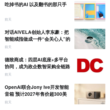
题
吃掉书的AI 以及翻书的那只手
前天
对话AIVELA创始人李东豪：把
智能戒指做成一件“会关心人”的
饰品
前天
德致商成：四层AI底座+多平台
协同，成为政企数智采购全链路
服务商
前天
OpenAI联合Jony Ive开发智能
音箱 预计2027年售价超300美
元
前天