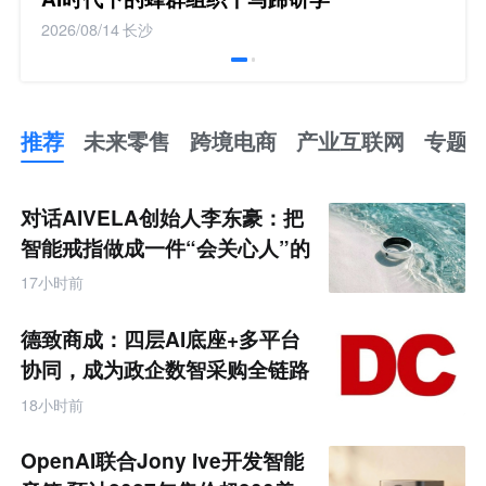
2026/08/14
长沙
推荐
未来零售
跨境电商
产业互联网
专题
推
荐
未
对话AIVELA创始人李东豪：把
来
零
智能戒指做成一件“会关心人”的
售
饰品
跨
17小时前
境
电
商
德致商成：四层AI底座+多平台
产
业
协同，成为政企数智采购全链路
互
服务商
联
18小时前
网
专
题
OpenAI联合Jony Ive开发智能