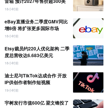
音箱 预计2027年售价超300美
元
18小时前
eBay直播业务二季度GMV同比
增8倍 将扩张更多国际市场
18小时前
Etsy裁员约220人优化架构 二季
度总营收达6.683亿美元
18小时前
迪士尼与TikTok达成合作 开放
IP供创作者制作短视频
19小时前
宇树发行市值600亿 梁文锋投了