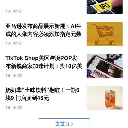
19小时前
亚马逊发布商品展示新规：AI生
成的人像内容必须添加指定元数
据
19小时前
TikTok Shop美区跨境POP发
布新锐商家加速计划：投10亿美
金资源帮扶四类商家
19小时前
奶奶辈“土味饮料”翻红！一瓶6
块9 门店卖到45元
19小时前
去首页