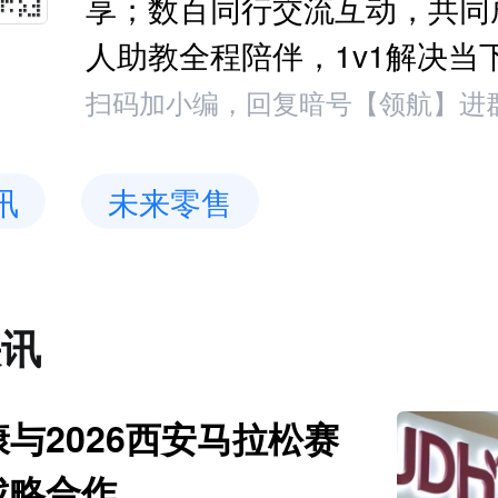
享；数百同行交流互动，共同
人助教全程陪伴，1v1解决当
扫码加小编，回复暗号【领航】进
讯
未来零售
快讯
与2026西安马拉松赛
战略合作