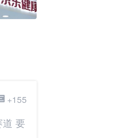
2011
跨境电商
+155
道 要
最新：TikTok
IPO | 邦小白日