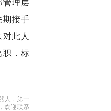
部管理层
先期接手
未对此人
离职，标
机器人，第一
，欢迎联系