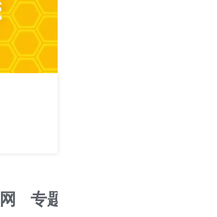
攻其不可守 —— 
学
2026/09/05
深圳
网
专题