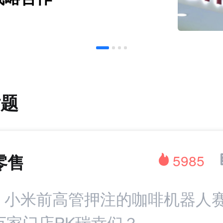
话题
零售
5985
：小米前高管押注的咖啡机器人赛
万家门店PK瑞幸们？