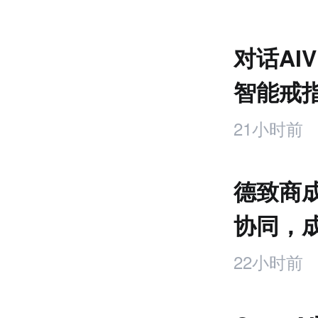
推
荐
未
对话AI
来
零
智能戒
售
饰品
跨
21小时前
境
电
商
德致商成
产
业
协同，
互
服务商
联
22小时前
网
专
题