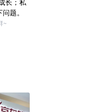
成长；私
下问题。
群~
盒马“日日鲜”快
售环比增长超100