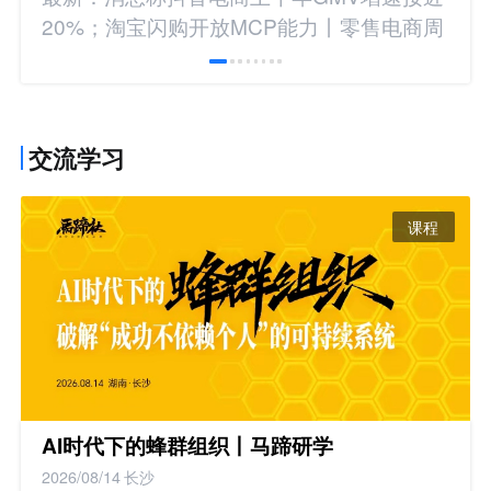
20%；淘宝闪购开放MCP能力丨零售电商周
报
交流学习
课程
AI时代下的蜂群组织丨马蹄研学
2026/08/14
长沙