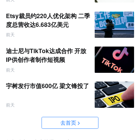
Etsy裁员约220人优化架构 二季
度总营收达6.683亿美元
前天
迪士尼与TikTok达成合作 开放
IP供创作者制作短视频
前天
宇树发行市值600亿 梁文锋投了
前天
去首页