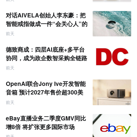
对话AIVELA创始人李东豪：把
智能戒指做成一件“会关心人”的
饰品
前天
德致商成：四层AI底座+多平台
协同，成为政企数智采购全链路
服务商
前天
OpenAI联合Jony Ive开发智能
音箱 预计2027年售价超300美
元
前天
eBay直播业务二季度GMV同比
增8倍 将扩张更多国际市场
前天