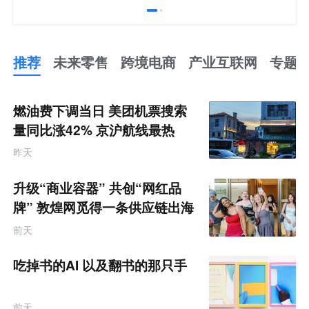
推荐
未来零售
跨境电商
产业互联网
专题
推
荐
未
燃油费下调当日 美团机票搜索
来
零
量同比涨42% 京沪航线最热
售
跨
昨天
境
电
商
升级“商业容器” 共创“网红品
产
业
牌” 敦煌网觅得一条供应链出海
互
的新路径
联
前天
网
专
题
吃掉书的AI 以及翻书的那只手
前天