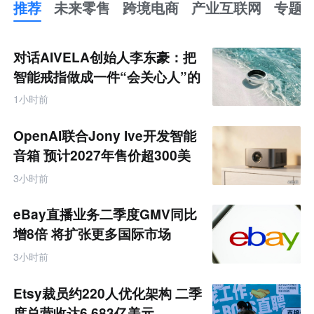
推荐
未来零售
跨境电商
产业互联网
专题
推
荐
未
对话AIVELA创始人李东豪：把
来
零
智能戒指做成一件“会关心人”的
售
饰品
跨
1小时前
境
电
商
OpenAI联合Jony Ive开发智能
产
业
音箱 预计2027年售价超300美
互
元
联
3小时前
网
专
题
eBay直播业务二季度GMV同比
增8倍 将扩张更多国际市场
3小时前
Etsy裁员约220人优化架构 二季
度总营收达6.683亿美元