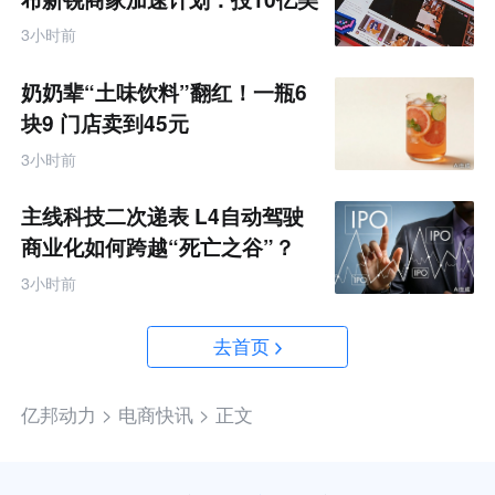
金资源帮扶四类商家
3小时前
奶奶辈“土味饮料”翻红！一瓶6
块9 门店卖到45元
3小时前
主线科技二次递表 L4自动驾驶
商业化如何跨越“死亡之谷”？
3小时前
去首页
亿邦动力 >
电商快讯 >
正文