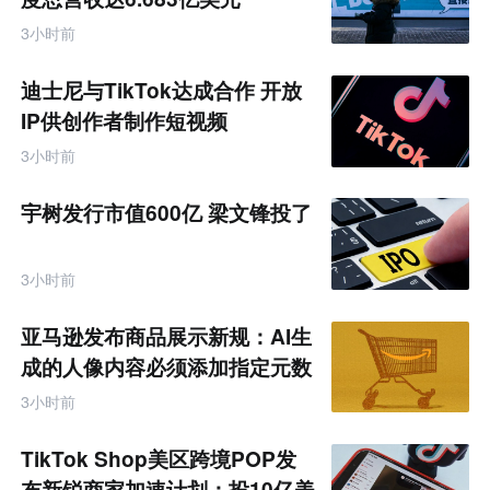
3小时前
迪士尼与TikTok达成合作 开放
IP供创作者制作短视频
3小时前
宇树发行市值600亿 梁文锋投了
3小时前
亚马逊发布商品展示新规：AI生
成的人像内容必须添加指定元数
据
3小时前
TikTok Shop美区跨境POP发
布新锐商家加速计划：投10亿美