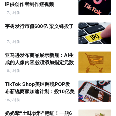
IP供创作者制作短视频
17小时前
宇树发行市值600亿 梁文锋投了
17小时前
亚马逊发布商品展示新规：AI生
成的人像内容必须添加指定元数
据
18小时前
TikTok Shop美区跨境POP发
布新锐商家加速计划：投10亿美
金资源帮扶四类商家
18小时前
奶奶辈“土味饮料”翻红！一瓶6