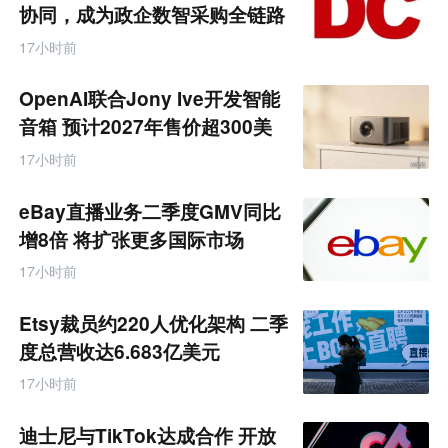
业
协同，成为政企数智采购全链路
互
服务商
联
17小时前
网
专
题
OpenAI联合Jony Ive开发智能
音箱 预计2027年售价超300美
元
17小时前
eBay直播业务二季度GMV同比
增8倍 将扩张更多国际市场
17小时前
Etsy裁员约220人优化架构 二季
度总营收达6.683亿美元
17小时前
迪士尼与TikTok达成合作 开放