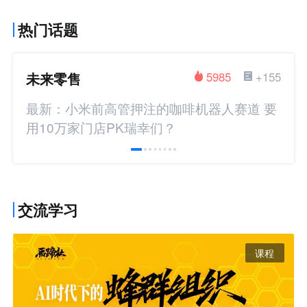
热门话题
未来零售
5985
+155
最新：小米前高管押注的咖啡机器人赛道 要
用10万家门店PK瑞幸们？
交流学习
课程