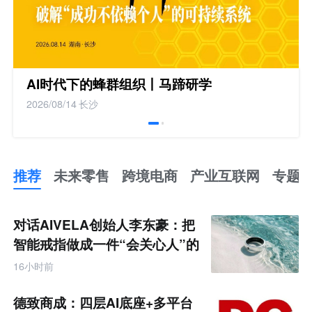
AI时代下的蜂群组织丨马蹄研学
2026/08/14
长沙
推荐
未来零售
跨境电商
产业互联网
专题
推
荐
未
对话AIVELA创始人李东豪：把
来
零
智能戒指做成一件“会关心人”的
售
饰品
跨
16小时前
境
电
商
德致商成：四层AI底座+多平台
产