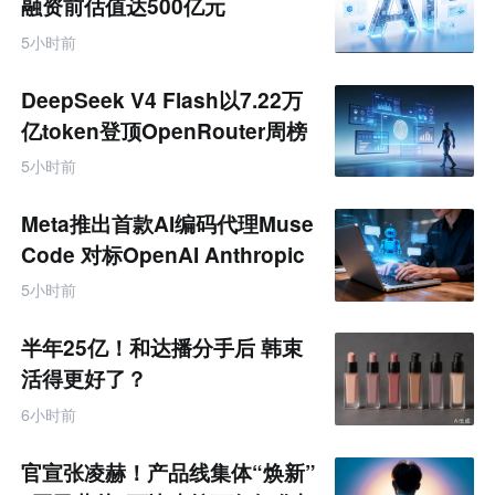
融资前估值达500亿元
5小时前
DeepSeek V4 Flash以7.22万
亿token登顶OpenRouter周榜
5小时前
Meta推出首款AI编码代理Muse
Code 对标OpenAI Anthropic
5小时前
半年25亿！和达播分手后 韩束
活得更好了？
6小时前
官宣张凌赫！产品线集体“焕新”