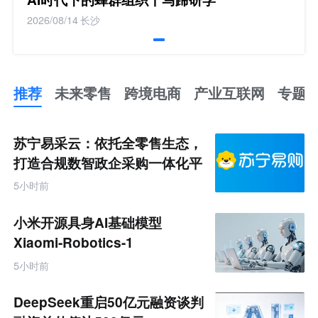
2026/08/14
长沙
推荐
未来零售
跨境电商
产业互联网
专题
推
荐
未
苏宁易采云：依托全零售生态，
来
零
打造合规数智政企采购一体化平
售
台
跨
5小时前
境
电
商
小米开源具身AI基础模型
产
业
Xiaomi-Robotics-1
互
联
5小时前
网
专
题
DeepSeek重启50亿元融资谈判