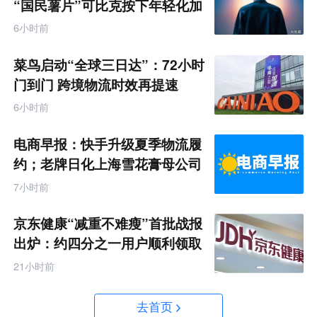
“国民薯片”可比克按下年轻化加
速键
6小时前
菜鸟启动“全球三日达”：72小时
门到门 跨境物流时效再提速
6小时前
电商早报：快手升级夏季物流履
约；老牌日化上海雪花膏母公司
破产
7小时前
京东健康“减重不难瘦”首批战报
出炉：约四分之一用户顺利领取
200元挑战金
21小时前
去首页