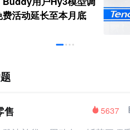
Buddy用户Hy3模型调
免费活动延长至本月底
话题
零售
5637