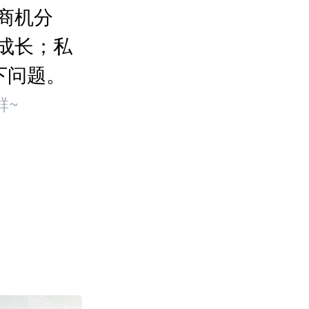
商机分
成长；私
下问题。
群~