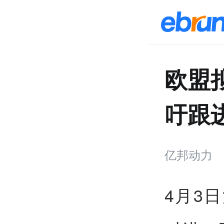
欧盟
吁跟
亿邦动力
4月3