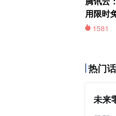
货
腾讯云：
用限时
1581
热门
未来
792
+21