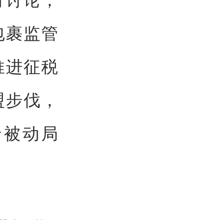
包裹监管
推进征税
盟步伐，
于被动局