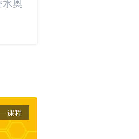
香水奥
最新：泛鼎国际与
化美国尾程派送
课程