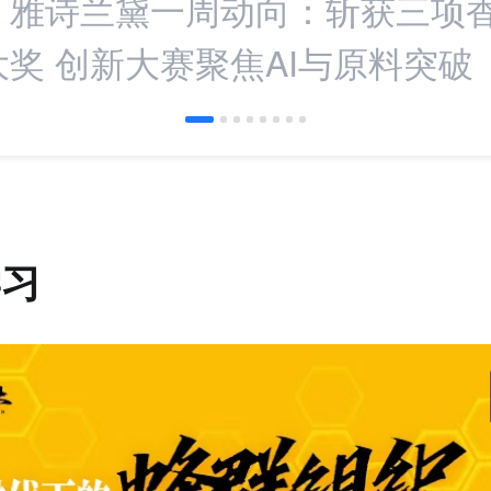
：雅诗兰黛一周动向：斩获三项
奖 创新大赛聚焦AI与原料突破
学习