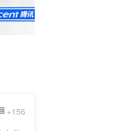
Wildberries
费用大降95% 或
关
2392
跨境电商
+156