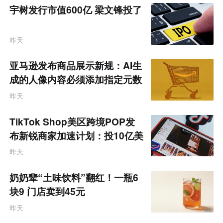
宇树发行市值600亿 梁文锋投了
昨天
亚马逊发布商品展示新规：AI生
成的人像内容必须添加指定元数
据
昨天
TikTok Shop美区跨境POP发
布新锐商家加速计划：投10亿美
金资源帮扶四类商家
昨天
奶奶辈“土味饮料”翻红！一瓶6
块9 门店卖到45元
昨天