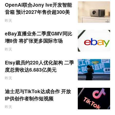
题
OpenAI联合Jony Ive开发智能
音箱 预计2027年售价超300美
元
昨天
eBay直播业务二季度GMV同比
增8倍 将扩张更多国际市场
昨天
Etsy裁员约220人优化架构 二季
度总营收达6.683亿美元
昨天
迪士尼与TikTok达成合作 开放
IP供创作者制作短视频
昨天