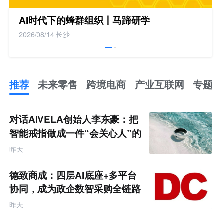
AI时代下的蜂群组织丨马蹄研学
2026/08/14
长沙
推荐
未来零售
跨境电商
产业互联网
专题
推
荐
未
对话AIVELA创始人李东豪：把
来
零
智能戒指做成一件“会关心人”的
售
饰品
跨
昨天
境
电
商
德致商成：四层AI底座+多平台
产
业
协同，成为政企数智采购全链路
互
服务商
联
昨天
网
专