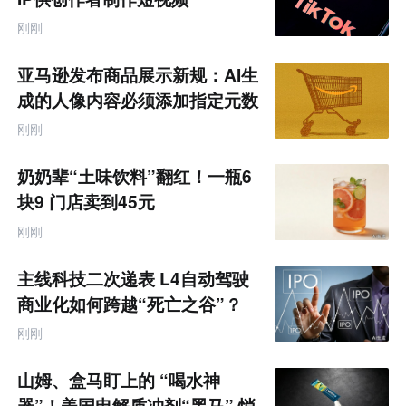
刚刚
亚马逊发布商品展示新规：AI生
成的人像内容必须添加指定元数
据
刚刚
奶奶辈“土味饮料”翻红！一瓶6
块9 门店卖到45元
刚刚
主线科技二次递表 L4自动驾驶
商业化如何跨越“死亡之谷”？
刚刚
山姆、盒马盯上的 “喝水神
器”！美国电解质冲剂“黑马” 悄