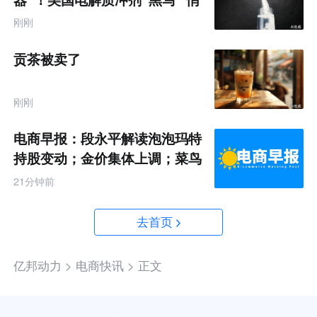
悄卖了68亿
刚刚
贡茶被卖了
刚刚
电商早报：段永平解读泡泡玛特
持股变动；金价集体上调；菜鸟
推出全球三日达跨境物流
21分钟前
去首页
亿邦动力 >
电商快讯 >
正文