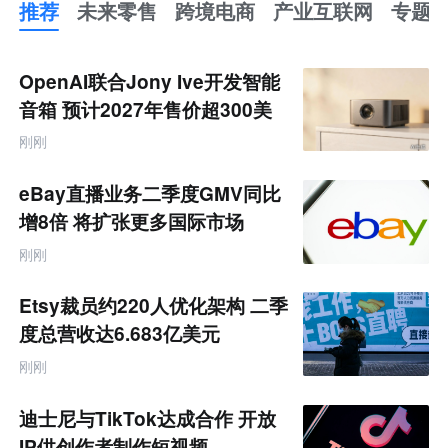
推荐
未来零售
跨境电商
产业互联网
专题
推
荐
未
OpenAI联合Jony Ive开发智能
来
零
音箱 预计2027年售价超300美
售
元
跨
刚刚
境
电
商
eBay直播业务二季度GMV同比
产
业
增8倍 将扩张更多国际市场
互
联
刚刚
网
专
题
Etsy裁员约220人优化架构 二季
度总营收达6.683亿美元
刚刚
迪士尼与TikTok达成合作 开放
IP供创作者制作短视频