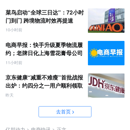
菜鸟启动“全球三日达”：72小时
门到门 跨境物流时效再提速
10小时前
电商早报：快手升级夏季物流履
约；老牌日化上海雪花膏母公司
破产
11小时前
京东健康“减重不难瘦”首批战报
出炉：约四分之一用户顺利领取
200元挑战金
昨天
去首页
亿邦动力 >
电商快讯 >
正文