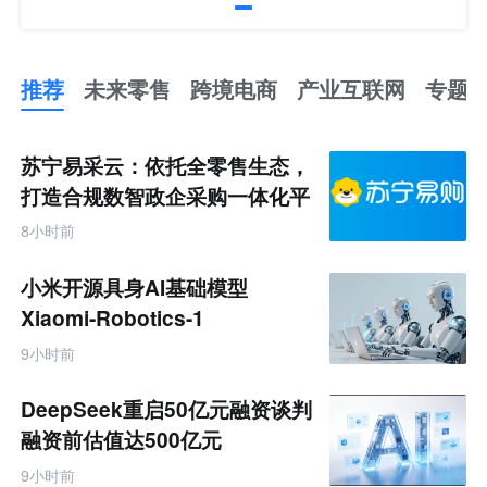
推荐
未来零售
跨境电商
产业互联网
专题
推
荐
未
苏宁易采云：依托全零售生态，
来
零
打造合规数智政企采购一体化平
售
台
跨
8小时前
境
电
商
小米开源具身AI基础模型
产
业
Xiaomi-Robotics-1
互
联
9小时前
网
专
题
DeepSeek重启50亿元融资谈判
融资前估值达500亿元
9小时前