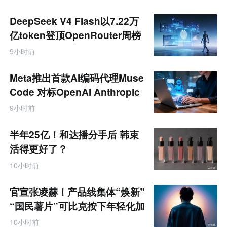
DeepSeek V4 Flash以7.22万
亿token登顶OpenRouter周榜
9小时前
Meta推出首款AI编码代理Muse
Code 对标OpenAI Anthropic
9小时前
半年25亿！和达播分手后 韩束
活得更好了？
10小时前
官宣张凌赫！产品线集体“焕新”
“国民薯片”可比克按下年轻化加
速键
10小时前