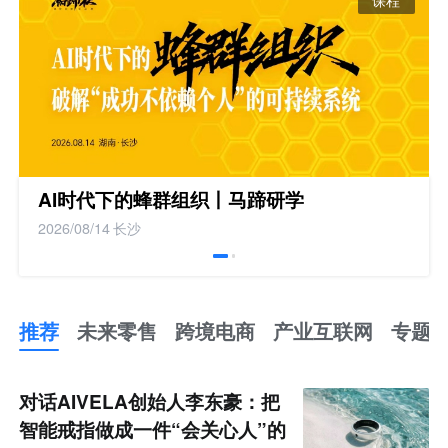
AI时代下的蜂群组织丨马蹄研学
2026/08/14
长沙
推荐
未来零售
跨境电商
产业互联网
专题
推
荐
未
对话AIVELA创始人李东豪：把
来
零
智能戒指做成一件“会关心人”的
售