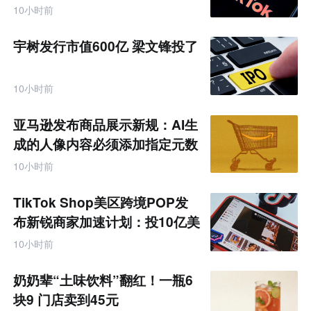
10小时前
宇树发行市值600亿 梁文锋投了
10小时前
亚马逊发布商品展示新规：AI生
成的人像内容必须添加指定元数
据
10小时前
TikTok Shop美区跨境POP发
布新锐商家加速计划：投10亿美
金资源帮扶四类商家
10小时前
奶奶辈“土味饮料”翻红！一瓶6
块9 门店卖到45元