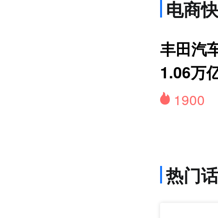
电商
上
丰田汽
1.06万
1900
热门