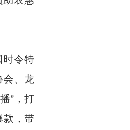
国时令特
协会、龙
播”，打
爆款，带