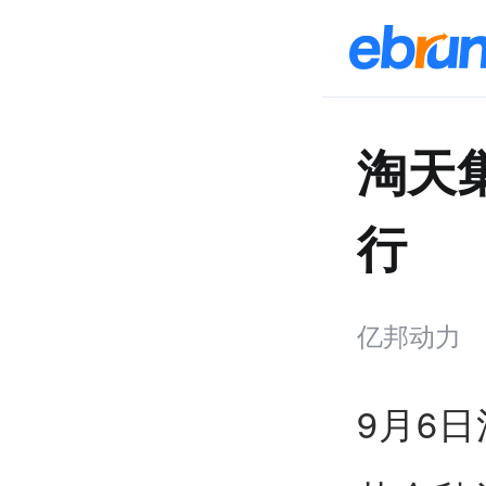
淘天
行
亿邦动力
9月6