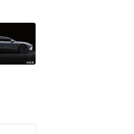
消息称阿里成立“
部”
3192