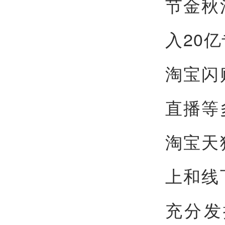
节金秋
入20
淘宝闪
直播等
淘宝天
上和线
充分发