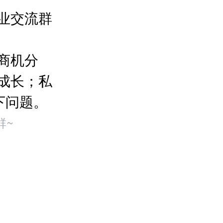
业交流群
商机分
成长；私
下问题。
群~