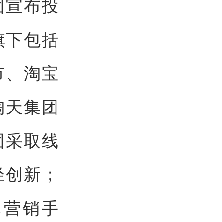
团宣布投
旗下包括
市、淘宝
淘天集团
团采取线
轻创新；
元营销手