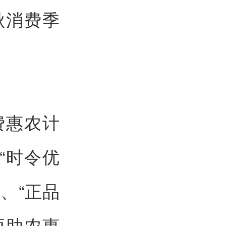
秋消费季
费惠农计
“时令优
、“正品
项助农惠