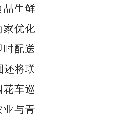
食品生鲜
商家优化
即时配送
团还将联
园花车巡
农业与青
。