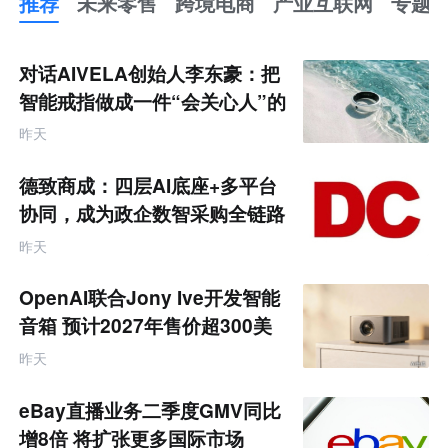
推荐
未来零售
跨境电商
产业互联网
专题
推
荐
未
对话AIVELA创始人李东豪：把
来
零
智能戒指做成一件“会关心人”的
售
饰品
跨
昨天
境
电
商
德致商成：四层AI底座+多平台
产
业
协同，成为政企数智采购全链路
互
服务商
联
昨天
网
专
题
OpenAI联合Jony Ive开发智能
音箱 预计2027年售价超300美
元
昨天
eBay直播业务二季度GMV同比
增8倍 将扩张更多国际市场