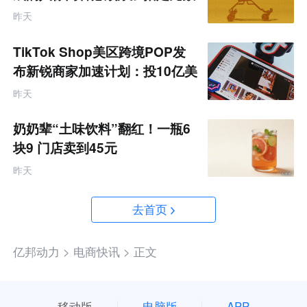
据
昨天
TikTok Shop美区跨境POP发
布新锐商家加速计划：投10亿美
金资源帮扶四类商家
昨天
奶奶辈“土味饮料”翻红！一瓶6
块9 门店卖到45元
昨天
去首页
亿邦动力 >
电商快讯 >
正文
移动版
电脑版
APP