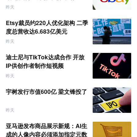
昨天
Etsy裁员约220人优化架构 二季
度总营收达6.683亿美元
昨天
迪士尼与TikTok达成合作 开放
IP供创作者制作短视频
昨天
宇树发行市值600亿 梁文锋投了
昨天
亚马逊发布商品展示新规：AI生
成的人像内容必须添加指定元数