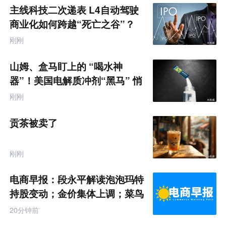
主线科技二次递表 L4自动驾驶
商业化如何跨越“死亡之谷”？
刚刚
山姆、盒马盯上的 “喝水神
器”！美国电解质冲剂“黑马” 悄
悄卖了68亿
刚刚
贡茶被卖了
刚刚
电商早报：段永平解读泡泡玛特
持股变动；金价集体上调；菜鸟
推出全球三日达跨境物流
20分钟前