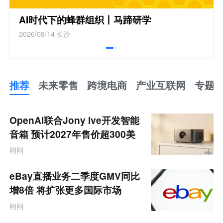
AI时代下的蜂群组织丨马蹄研学
2026/08/14
长沙
推荐
未来零售
跨境电商
产业互联网
专题
推
荐
未
OpenAI联合Jony Ive开发智能
来
零
音箱 预计2027年售价超300美
售
元
跨
刚刚
境
电
商
eBay直播业务二季度GMV同比
产
业
增8倍 将扩张更多国际市场
互
联
刚刚
网
专