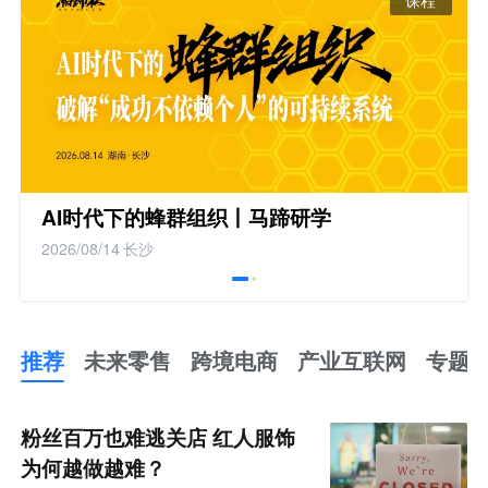
AI时代下的蜂群组织丨马蹄研学
2026/08/14
长沙
推荐
未来零售
跨境电商
产业互联网
专题
推
荐
未
粉丝百万也难逃关店 红人服饰
来
零
为何越做越难？
售