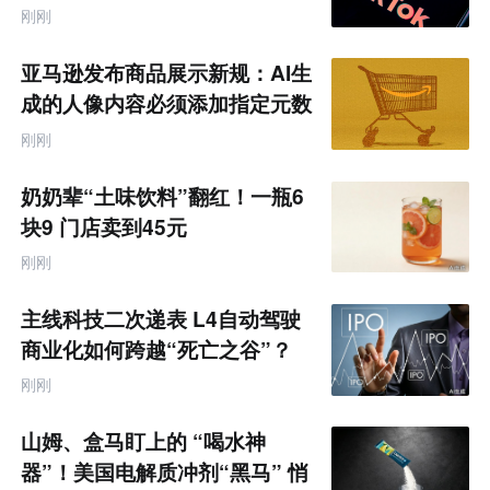
刚刚
亚马逊发布商品展示新规：AI生
成的人像内容必须添加指定元数
据
刚刚
奶奶辈“土味饮料”翻红！一瓶6
块9 门店卖到45元
刚刚
主线科技二次递表 L4自动驾驶
商业化如何跨越“死亡之谷”？
刚刚
山姆、盒马盯上的 “喝水神
器”！美国电解质冲剂“黑马” 悄