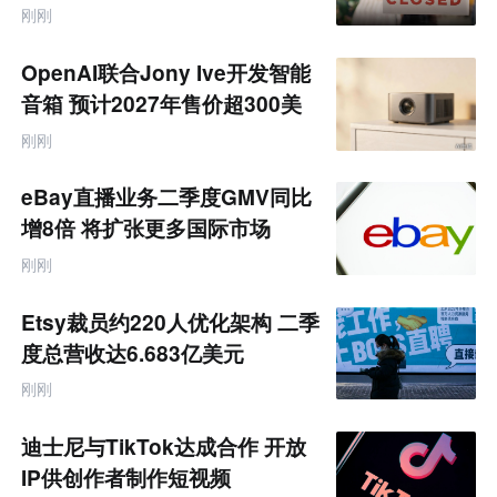
跨
刚刚
境
电
商
OpenAI联合Jony Ive开发智能
产
业
音箱 预计2027年售价超300美
互
元
联
刚刚
网
专
题
eBay直播业务二季度GMV同比
增8倍 将扩张更多国际市场
刚刚
Etsy裁员约220人优化架构 二季
度总营收达6.683亿美元
刚刚
迪士尼与TikTok达成合作 开放
IP供创作者制作短视频