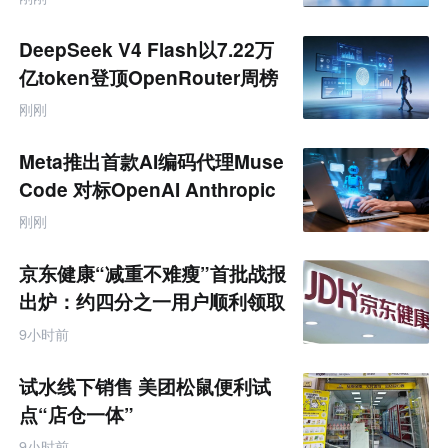
DeepSeek V4 Flash以7.22万
亿token登顶OpenRouter周榜
刚刚
Meta推出首款AI编码代理Muse
Code 对标OpenAI Anthropic
刚刚
京东健康“减重不难瘦”首批战报
出炉：约四分之一用户顺利领取
200元挑战金
9小时前
试水线下销售 美团松鼠便利试
点“店仓一体”
9小时前