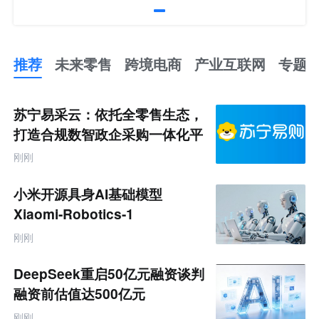
推荐
未来零售
跨境电商
产业互联网
专题
推
荐
未
苏宁易采云：依托全零售生态，
来
零
打造合规数智政企采购一体化平
售
台
跨
刚刚
境
电
商
小米开源具身AI基础模型
产
业
Xiaomi-Robotics-1
互
联
刚刚
网
专
题
DeepSeek重启50亿元融资谈判
融资前估值达500亿元
刚刚