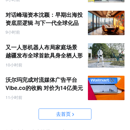
对话峰瑞资本沈颖：早期出海投
资底层逻辑 与下一代全球化品
牌画像
9小时前
又一人形机器人布局家庭场景
越疆发布全球首款具身全栖人形
机器人
10小时前
沃尔玛完成对流媒体广告平台
Vibe.co的收购 对价为14亿美元
11小时前
去首页