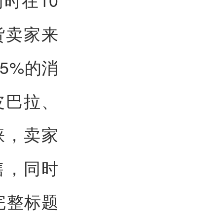
货卖家来
5%的消
皮巴拉、
睐，卖家
售，同时
、完整标题