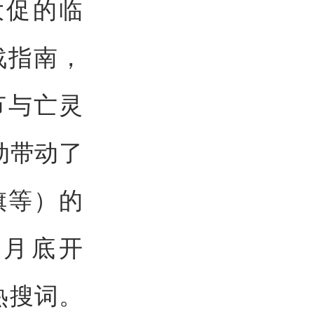
大促的临
战指南，
节与亡灵
动带动了
旗等）的
8月底开
热搜词。