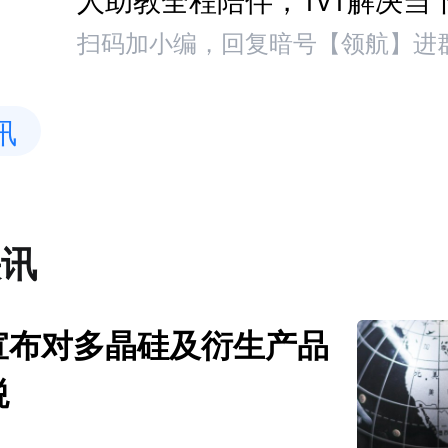
扫码加小编，回复暗号【领航】进
讯
快讯
宣布对多晶硅及衍生产品
税