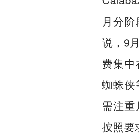
月分阶
说，9
费集中
蜘蛛侠
需注重
按照要求