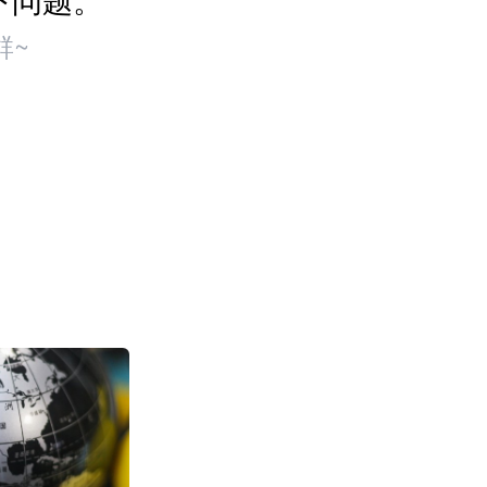
群~
TikTok美区潘多
销 日销突破2万
增长