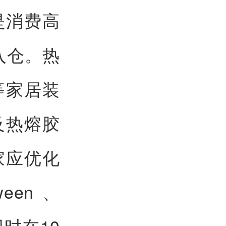
是消费高
入仓。热
等家居装
及热熔胶
家应优化
een、
同时在10