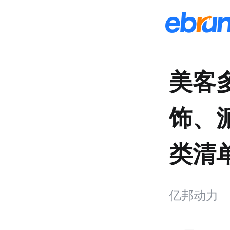
美客
饰、
类清
亿邦动力