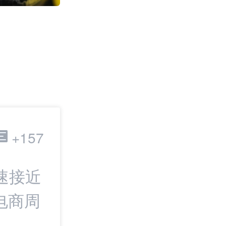
1307
跨境电商
+157
速接近
最新：TikTok
电商周
商家加速计划；
境电商周报