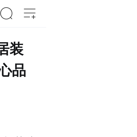
居装
心品