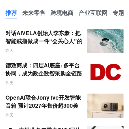
推荐
未来零售
跨境电商
产业互联网
专题
推
荐
未
对话AIVELA创始人李东豪：把
来
零
智能戒指做成一件“会关心人”的
售
饰品
跨
昨天
境
电
商
德致商成：四层AI底座+多平台
产
业
协同，成为政企数智采购全链路
互
服务商
联
昨天
网
专
题
OpenAI联合Jony Ive开发智能
音箱 预计2027年售价超300美
元
昨天