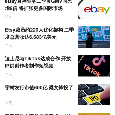
eBay直播业务二季度GMV同比
增8倍 将扩张更多国际市场
昨天
Etsy裁员约220人优化架构 二季
度总营收达6.683亿美元
昨天
迪士尼与TikTok达成合作 开放
IP供创作者制作短视频
昨天
宇树发行市值600亿 梁文锋投了
昨天