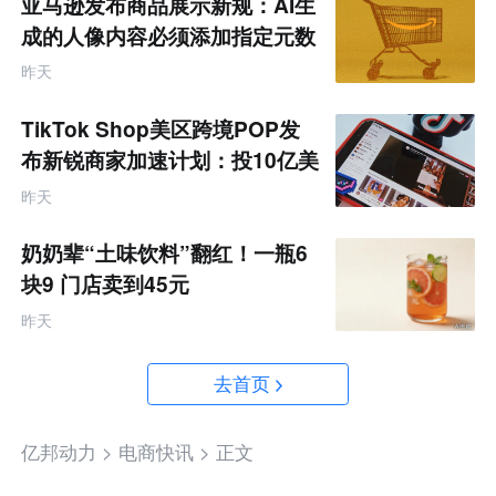
亚马逊发布商品展示新规：AI生
成的人像内容必须添加指定元数
据
昨天
TikTok Shop美区跨境POP发
布新锐商家加速计划：投10亿美
金资源帮扶四类商家
昨天
奶奶辈“土味饮料”翻红！一瓶6
块9 门店卖到45元
昨天
去首页
亿邦动力 >
电商快讯 >
正文