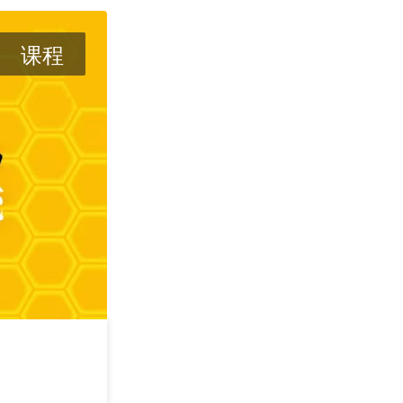
课程
攻其不可守 —— 
学
2026/09/05
深圳