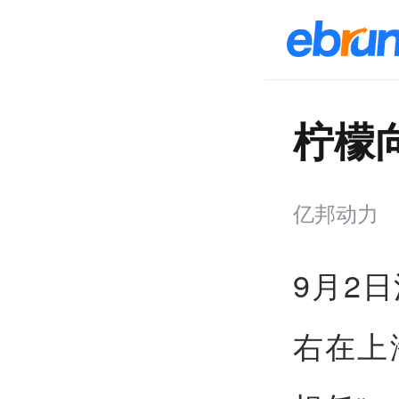
柠檬
亿邦动力
9月2
右在上