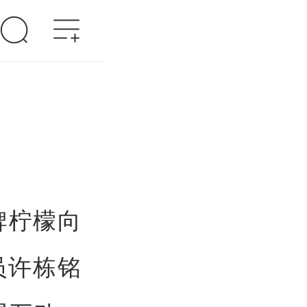
牌柠檬向
员许栋铭