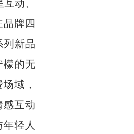
星互动、
在品牌四
系列新品
柠檬的无
费场域，
情感互动
与年轻人