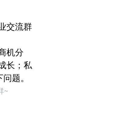
业交流群
商机分
成长；私
下问题。
群~