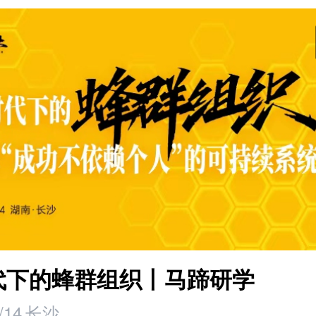
时代下的蜂群组织丨马蹄研学
/14
长沙