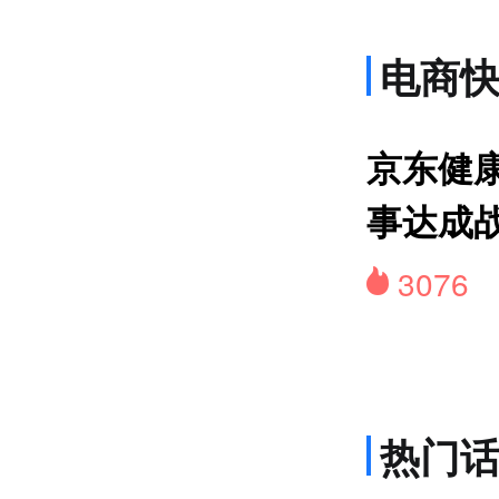
电商
网约
京东健康
事达成
3076
热门