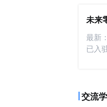
未来
1407
+22
：凯诘在生态经销
最新
已入驻
交流