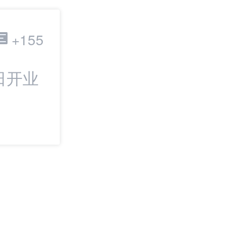
跨境电商
+155
日开业
最新：TikTok
IPO | 邦小白日