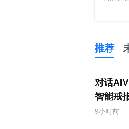
推荐
推
荐
未
对话AI
来
零
智能戒
售
饰品
跨
9小时前
境
电