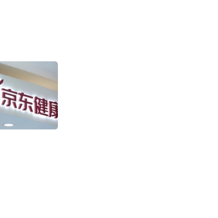
盒马“日日鲜”快
售环比增长超100
2011