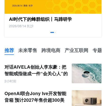
AI时代下的蜂群组织丨马蹄研学
2026/08/14
长沙
推荐
未来零售
跨境电商
产业互联网
专题
推
荐
未
对话AIVELA创始人李东豪：把
来
零
智能戒指做成一件“会关心人”的
售
饰品
跨
2小时前
境
电
商
OpenAI联合Jony Ive开发智能
产
业
音箱 预计2027年售价超300美
互
联