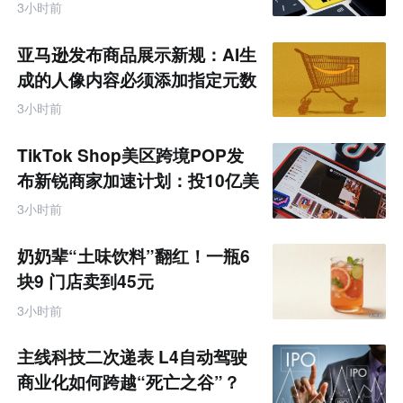
3小时前
亚马逊发布商品展示新规：AI生
成的人像内容必须添加指定元数
据
3小时前
TikTok Shop美区跨境POP发
布新锐商家加速计划：投10亿美
金资源帮扶四类商家
3小时前
奶奶辈“土味饮料”翻红！一瓶6
块9 门店卖到45元
3小时前
主线科技二次递表 L4自动驾驶
商业化如何跨越“死亡之谷”？