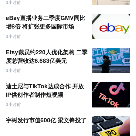
元
3小时前
网
专
题
eBay直播业务二季度GMV同比
增8倍 将扩张更多国际市场
3小时前
Etsy裁员约220人优化架构 二季
度总营收达6.683亿美元
3小时前
迪士尼与TikTok达成合作 开放
IP供创作者制作短视频
3小时前
宇树发行市值600亿 梁文锋投了