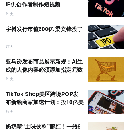
IP供创作者制作短视频
昨天
宇树发行市值600亿 梁文锋投了
昨天
亚马逊发布商品展示新规：AI生
成的人像内容必须添加指定元数
据
昨天
TikTok Shop美区跨境POP发
布新锐商家加速计划：投10亿美
金资源帮扶四类商家
昨天
奶奶辈“土味饮料”翻红！一瓶6