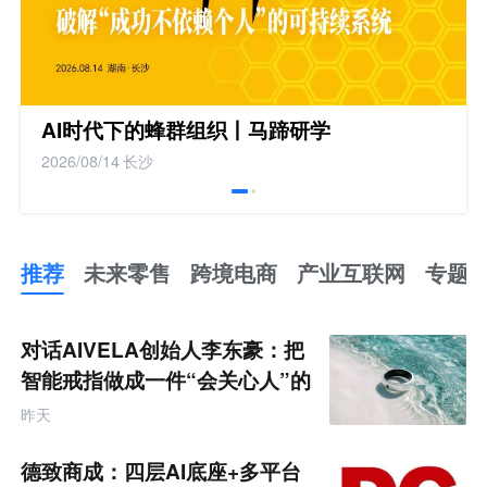
AI时代下的蜂群组织丨马蹄研学
2026/08/14
长沙
推荐
未来零售
跨境电商
产业互联网
专题
推
荐
未
对话AIVELA创始人李东豪：把
来
零
智能戒指做成一件“会关心人”的
售
饰品
跨
昨天
境
电
商
德致商成：四层AI底座+多平台
产