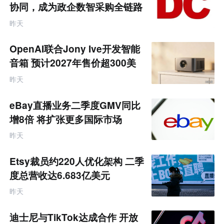
业
协同，成为政企数智采购全链路
互
服务商
联
昨天
网
专
题
OpenAI联合Jony Ive开发智能
音箱 预计2027年售价超300美
元
昨天
eBay直播业务二季度GMV同比
增8倍 将扩张更多国际市场
昨天
Etsy裁员约220人优化架构 二季
度总营收达6.683亿美元
昨天
迪士尼与TikTok达成合作 开放