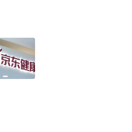
盒马“日日鲜”快
售环比增长超100
2011