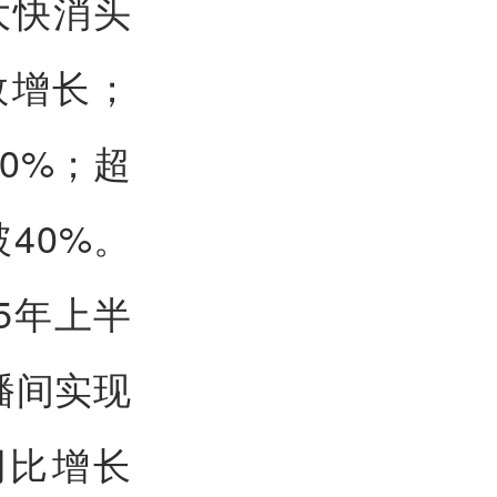
大快消头
数增长；
0%；超
40%。
5年上半
播间实现
同比增长