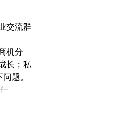
业交流群
商机分
成长；私
下问题。
群~