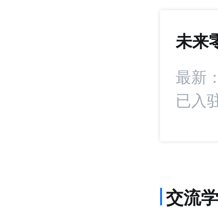
未来
1407
+22
：凯诘在生态经销
最新
已入驻
交流