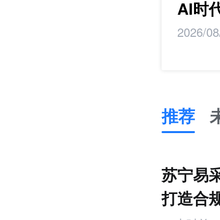
研学
AI
2026/08
推荐
推
荐
未
苏宁易
来
零
打造合
售
跨