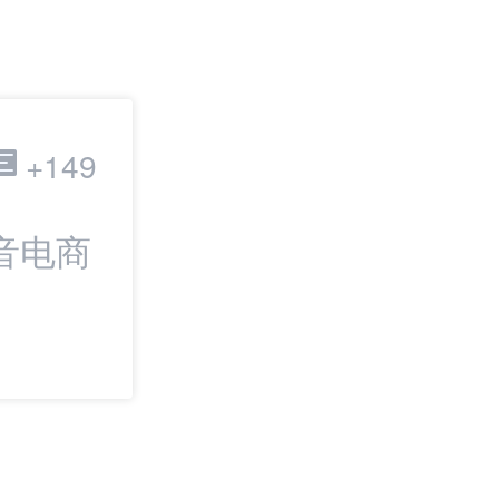
跨境电商
+149
音电商
最新：从找货到
SHOPLINE上新
Dropshipping