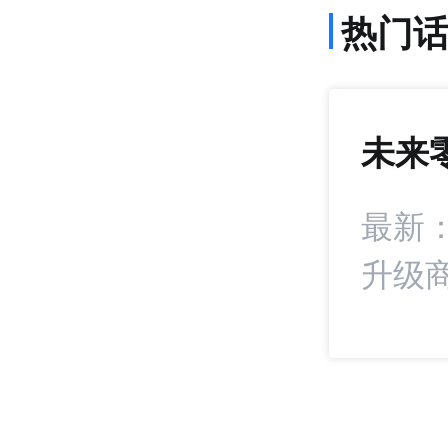
热门
未来
972
+15
统扣分！抖音电商
最新
升级