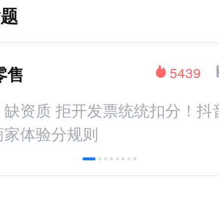
话题
零售
5439
：缺资质 拒开发票统统扣分！抖
商家体验分规则