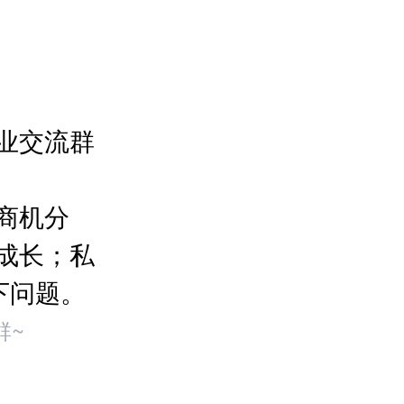
业交流群
商机分
成长；私
下问题。
群~