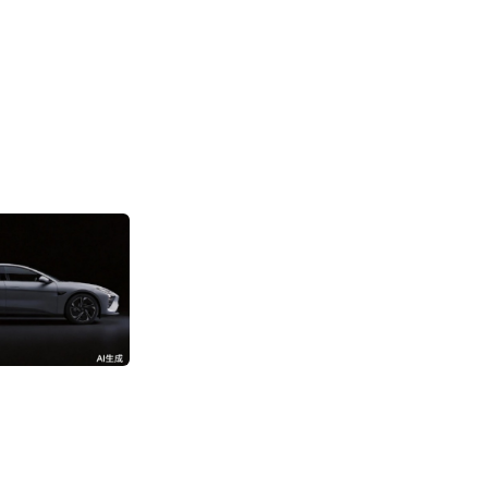
消息称阿里成立“
部”
3192