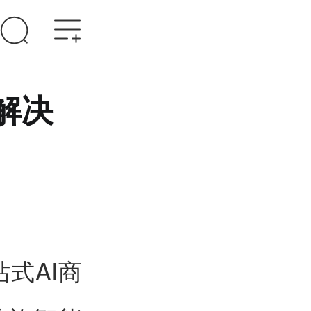
解决
式AI商