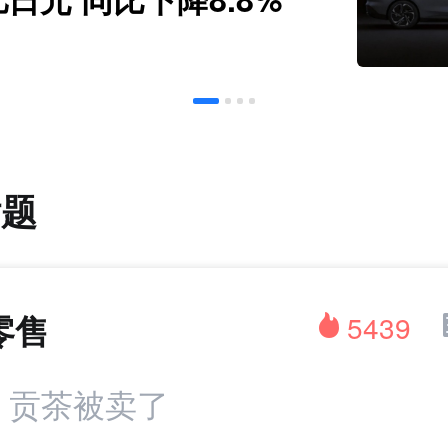
话题
零售
5439
：贡茶被卖了