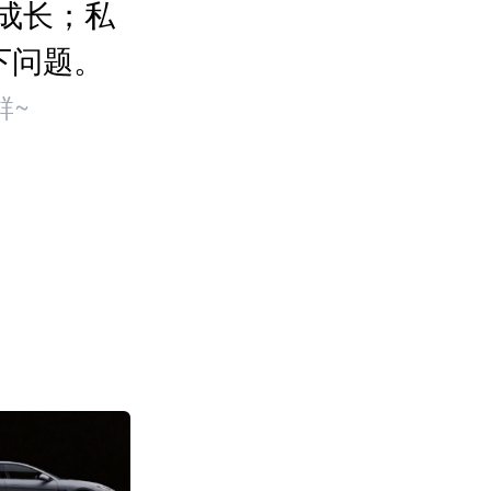
成长；私
下问题。
群~
消息称阿里成立“
部”