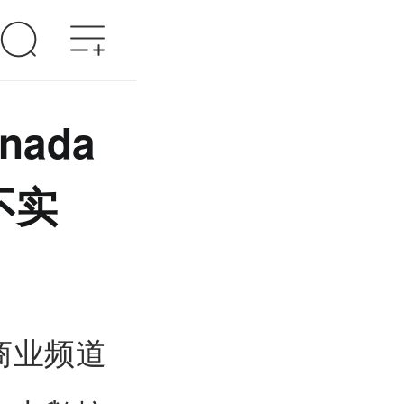
ada
容不实
商业频道