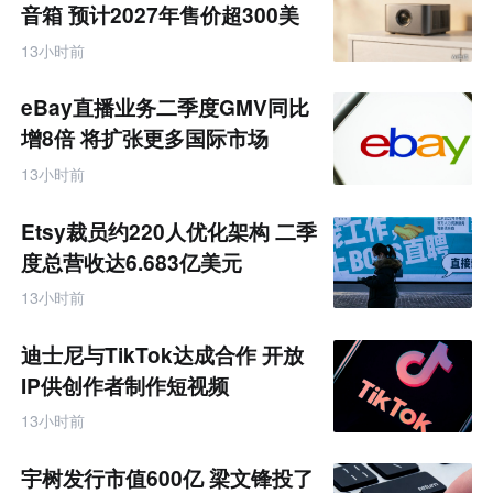
业
音箱 预计2027年售价超300美
互
元
联
13小时前
网
专
题
eBay直播业务二季度GMV同比
增8倍 将扩张更多国际市场
13小时前
Etsy裁员约220人优化架构 二季
度总营收达6.683亿美元
13小时前
迪士尼与TikTok达成合作 开放
IP供创作者制作短视频
13小时前
宇树发行市值600亿 梁文锋投了