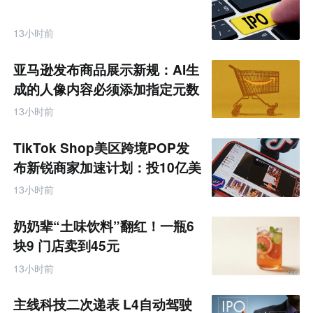
13小时前
亚马逊发布商品展示新规：AI生
成的人像内容必须添加指定元数
据
13小时前
TikTok Shop美区跨境POP发
布新锐商家加速计划：投10亿美
金资源帮扶四类商家
13小时前
奶奶辈“土味饮料”翻红！一瓶6
块9 门店卖到45元
13小时前
主线科技二次递表 L4自动驾驶