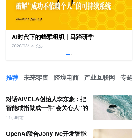
AI时代下的蜂群组织丨马蹄研学
2026/08/14
长沙
推荐
未来零售
跨境电商
产业互联网
专题
推
荐
未
对话AIVELA创始人李东豪：把
来
零
智能戒指做成一件“会关心人”的
售
饰品
跨
11小时前
境
电
商
OpenAI联合Jony Ive开发智能
产