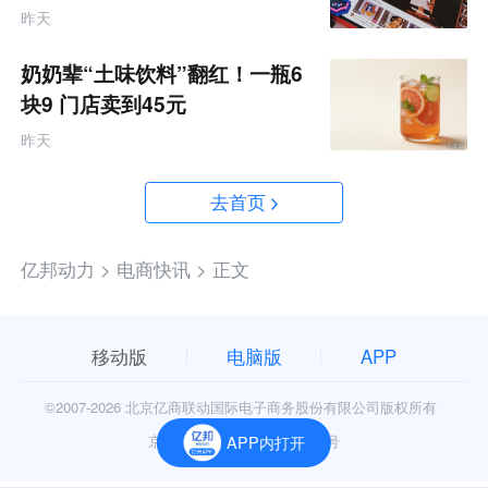
金资源帮扶四类商家
昨天
奶奶辈“土味饮料”翻红！一瓶6
块9 门店卖到45元
昨天
去首页
亿邦动力 >
电商快讯 >
正文
移动版
电脑版
APP
©2007-
2026 北京亿商联动国际电子商务股份有限公司版权所有
京公网安备11010602006906号
APP内打开