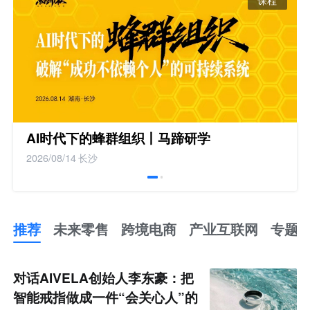
AI时代下的蜂群组织丨马蹄研学
2026/08/14
长沙
推荐
未来零售
跨境电商
产业互联网
专题
推
荐
未
对话AIVELA创始人李东豪：把
来
零
智能戒指做成一件“会关心人”的
售