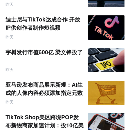
昨天
迪士尼与TikTok达成合作 开放
IP供创作者制作短视频
昨天
宇树发行市值600亿 梁文锋投了
昨天
亚马逊发布商品展示新规：AI生
成的人像内容必须添加指定元数
据
昨天
TikTok Shop美区跨境POP发
布新锐商家加速计划：投10亿美