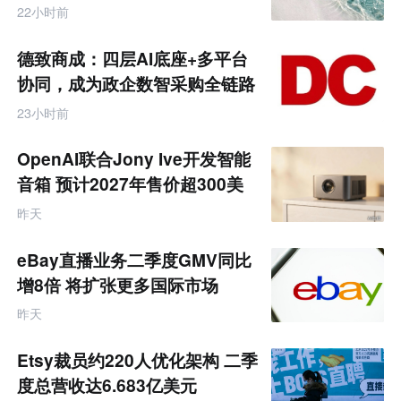
饰品
跨
22小时前
境
电
商
德致商成：四层AI底座+多平台
产
业
协同，成为政企数智采购全链路
互
服务商
联
23小时前
网
专
题
OpenAI联合Jony Ive开发智能
音箱 预计2027年售价超300美
元
昨天
eBay直播业务二季度GMV同比
增8倍 将扩张更多国际市场
昨天
Etsy裁员约220人优化架构 二季
度总营收达6.683亿美元