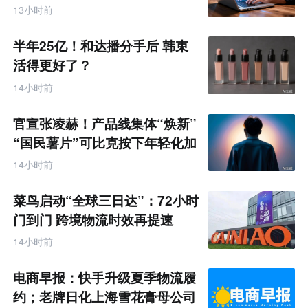
13小时前
半年25亿！和达播分手后 韩束
活得更好了？
14小时前
官宣张凌赫！产品线集体“焕新”
“国民薯片”可比克按下年轻化加
速键
14小时前
菜鸟启动“全球三日达”：72小时
门到门 跨境物流时效再提速
14小时前
电商早报：快手升级夏季物流履
约；老牌日化上海雪花膏母公司