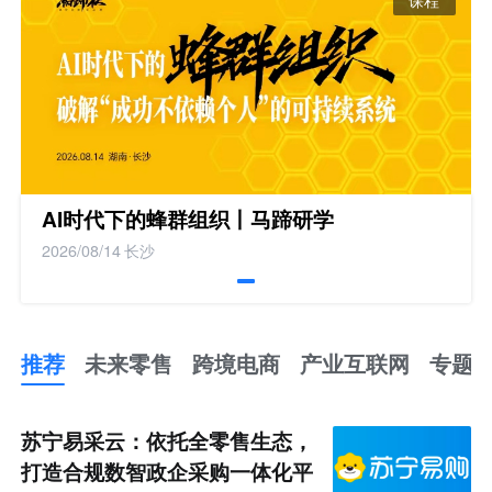
AI时代下的蜂群组织丨马蹄研学
2026/08/14
长沙
推荐
未来零售
跨境电商
产业互联网
专题
推
荐
未
苏宁易采云：依托全零售生态，
来
零
打造合规数智政企采购一体化平
售