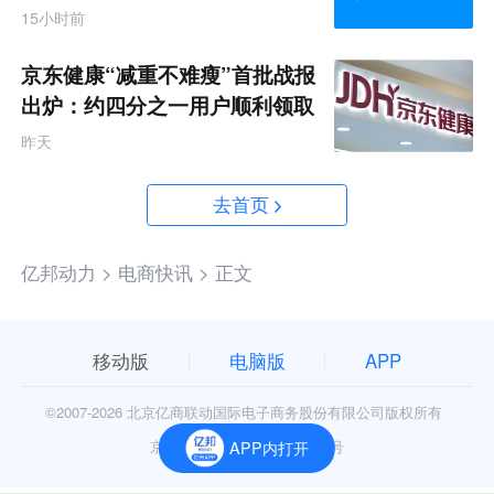
破产
15小时前
京东健康“减重不难瘦”首批战报
出炉：约四分之一用户顺利领取
200元挑战金
昨天
去首页
亿邦动力 >
电商快讯 >
正文
移动版
电脑版
APP
©2007-
2026 北京亿商联动国际电子商务股份有限公司版权所有
京公网安备11010602006906号
APP内打开