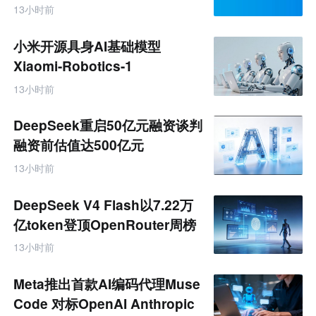
台
跨
13小时前
境
电
商
小米开源具身AI基础模型
产
业
Xiaomi-Robotics-1
互
联
13小时前
网
专
题
DeepSeek重启50亿元融资谈判
融资前估值达500亿元
13小时前
DeepSeek V4 Flash以7.22万
亿token登顶OpenRouter周榜
13小时前
Meta推出首款AI编码代理Muse
Code 对标OpenAI Anthropic