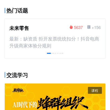
热门话题
未来零售
5637
+156
最新：缺资质 拒开发票统统扣分！抖音电商
升级商家体验分规则
交流学习
课程