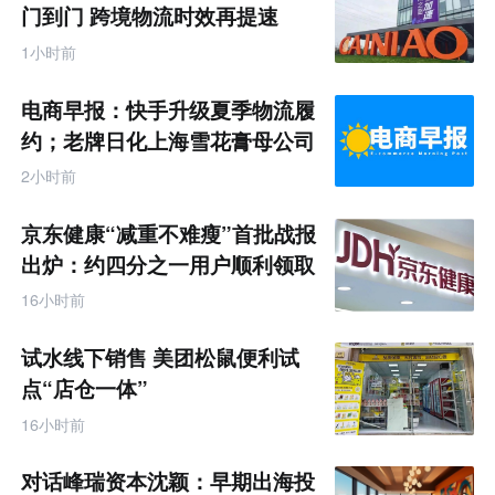
门到门 跨境物流时效再提速
1小时前
电商早报：快手升级夏季物流履
约；老牌日化上海雪花膏母公司
破产
2小时前
京东健康“减重不难瘦”首批战报
出炉：约四分之一用户顺利领取
200元挑战金
16小时前
试水线下销售 美团松鼠便利试
点“店仓一体”
16小时前
对话峰瑞资本沈颖：早期出海投