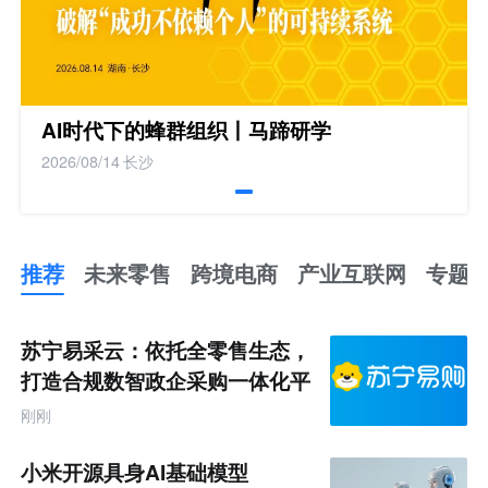
AI时代下的蜂群组织丨马蹄研学
2026/08/14
长沙
推荐
未来零售
跨境电商
产业互联网
专题
推
荐
未
苏宁易采云：依托全零售生态，
来
零
打造合规数智政企采购一体化平
售
台
跨
刚刚
境
电
商
小米开源具身AI基础模型
产