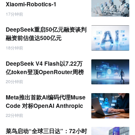
业
Xiaomi-Robotics-1
互
联
17分钟前
网
专
题
DeepSeek重启50亿元融资谈判
融资前估值达500亿元
18分钟前
DeepSeek V4 Flash以7.22万
亿token登顶OpenRouter周榜
20分钟前
Meta推出首款AI编码代理Muse
Code 对标OpenAI Anthropic
22分钟前
菜鸟启动“全球三日达”：72小时