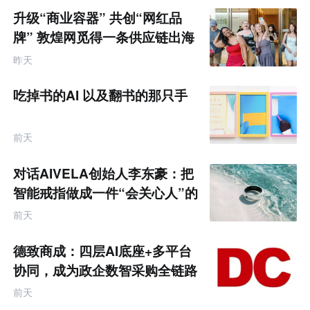
商
升级“商业容器” 共创“网红品
产
业
牌” 敦煌网觅得一条供应链出海
互
的新路径
联
昨天
网
专
题
吃掉书的AI 以及翻书的那只手
前天
对话AIVELA创始人李东豪：把
智能戒指做成一件“会关心人”的
饰品
前天
德致商成：四层AI底座+多平台
协同，成为政企数智采购全链路
服务商
前天