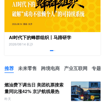
AI时代下的蜂群组织丨马蹄研学
2026/08/14
长沙
推荐
未来零售
跨境电商
产业互联网
专题
推
荐
未
燃油费下调当日 美团机票搜索
来
零
量同比涨42% 京沪航线最热
售
跨
昨天
境
电