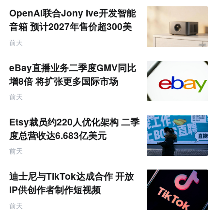
OpenAI联合Jony Ive开发智能
音箱 预计2027年售价超300美
元
前天
eBay直播业务二季度GMV同比
增8倍 将扩张更多国际市场
前天
Etsy裁员约220人优化架构 二季
度总营收达6.683亿美元
前天
迪士尼与TikTok达成合作 开放
IP供创作者制作短视频
前天