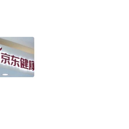
盒马“日日鲜”快
售环比增长超100
2011