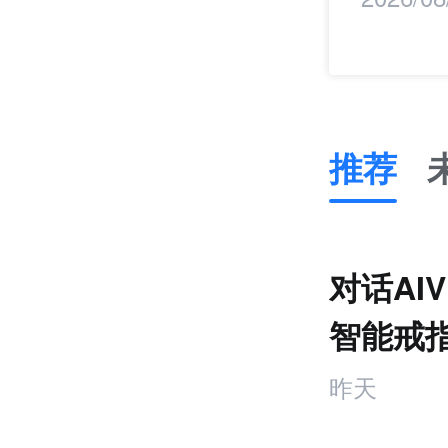
推荐
推
荐
未
对话AI
来
零
智能戒
售
饰品
跨
昨天
境
电