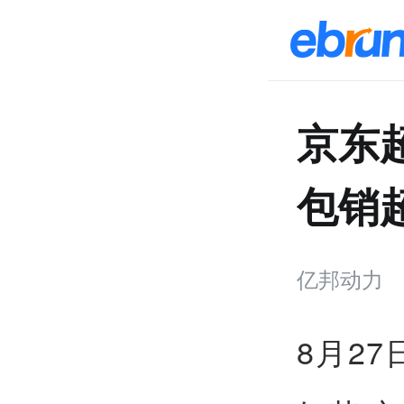
京东
包销
亿邦动力
8月2