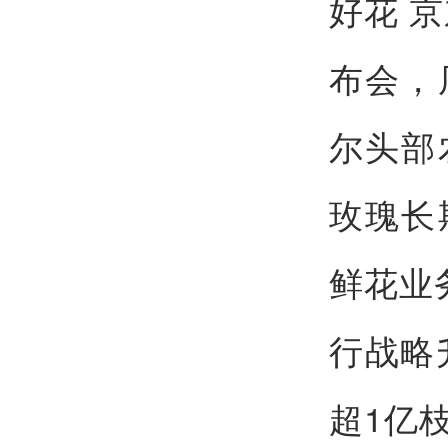
好花 
布会，
尔头部
玫瑰长
鲜花业
行战略
超1亿