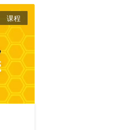
课程
攻其不可守 —— 
学
2026/09/05
深圳