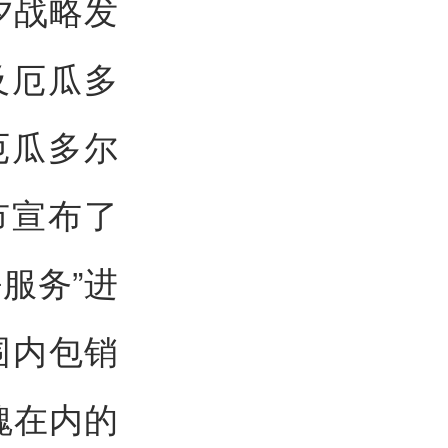
夕战略发
及厄瓜多
厄瓜多尔
市宣布了
服务”进
围内包销
瑰在内的