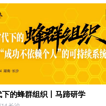
时代下的蜂群组织丨马蹄研学
/14
长沙