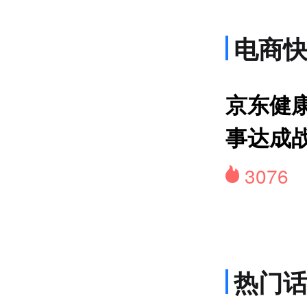
电商
网约
京东健康
事达成
3076
热门