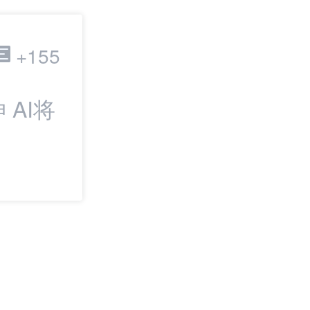
跨境电商
+155
AI将
最新：一周电商
绝蒸馏”；美国海
税