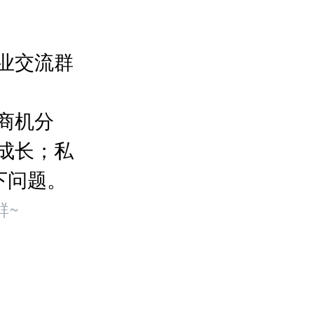
业交流群
商机分
成长；私
下问题。
群~