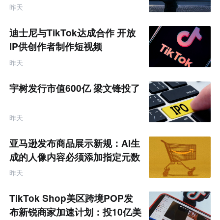
昨天
迪士尼与TikTok达成合作 开放
IP供创作者制作短视频
昨天
宇树发行市值600亿 梁文锋投了
昨天
亚马逊发布商品展示新规：AI生
成的人像内容必须添加指定元数
据
昨天
TikTok Shop美区跨境POP发
布新锐商家加速计划：投10亿美