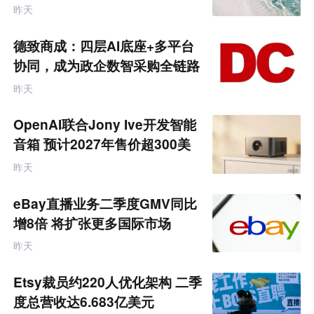
饰品
跨
昨天
境
电
商
德致商成：四层AI底座+多平台
产
业
协同，成为政企数智采购全链路
互
服务商
联
昨天
网
专
题
OpenAI联合Jony Ive开发智能
音箱 预计2027年售价超300美
元
昨天
eBay直播业务二季度GMV同比
增8倍 将扩张更多国际市场
昨天
Etsy裁员约220人优化架构 二季
度总营收达6.683亿美元