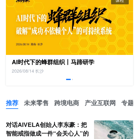
AI时代下的蜂群组织丨马蹄研学
2026/08/14
长沙
推荐
未来零售
跨境电商
产业互联网
专题
推
荐
未
对话AIVELA创始人李东豪：把
来
零
智能戒指做成一件“会关心人”的
售