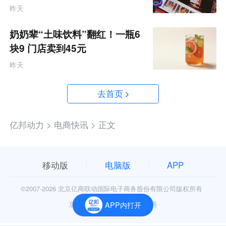
金资源帮扶四类商家
昨天
奶奶辈“土味饮料”翻红！一瓶6
块9 门店卖到45元
昨天
去首页
亿邦动力 >
电商快讯 >
正文
移动版
电脑版
APP
©2007-
2026 北京亿商联动国际电子商务股份有限公司版权所有
京公网安备11010602006906号
APP内打开