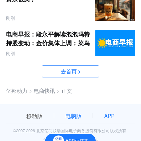
刚刚
电商早报：段永平解读泡泡玛特
持股变动；金价集体上调；菜鸟
推出全球三日达跨境物流
刚刚
去首页
亿邦动力 >
电商快讯 >
正文
移动版
电脑版
APP
©2007-
2026 北京亿商联动国际电子商务股份有限公司版权所有
京公网安备11010602006906号
APP内打开