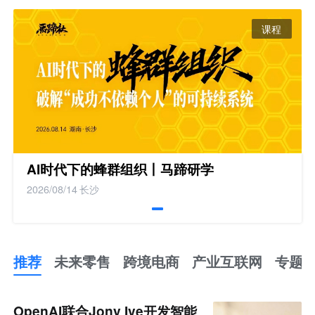
课程
AI时代下的蜂群组织丨马蹄研学
2026/08/14
长沙
推荐
未来零售
跨境电商
产业互联网
专题
推
荐
未
OpenAI联合Jony Ive开发智能
来