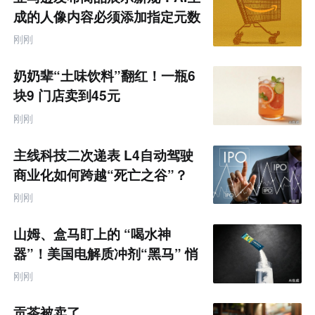
成的人像内容必须添加指定元数
据
刚刚
奶奶辈“土味饮料”翻红！一瓶6
块9 门店卖到45元
刚刚
主线科技二次递表 L4自动驾驶
商业化如何跨越“死亡之谷”？
刚刚
山姆、盒马盯上的 “喝水神
器”！美国电解质冲剂“黑马” 悄
悄卖了68亿
刚刚
贡茶被卖了