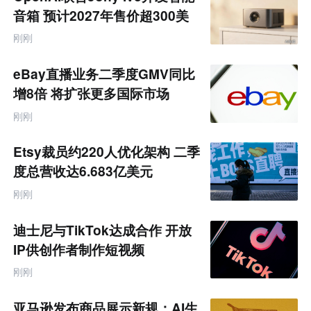
零
音箱 预计2027年售价超300美
售
元
跨
刚刚
境
电
商
eBay直播业务二季度GMV同比
产
业
增8倍 将扩张更多国际市场
互
联
刚刚
网
专
题
Etsy裁员约220人优化架构 二季
度总营收达6.683亿美元
刚刚
迪士尼与TikTok达成合作 开放
IP供创作者制作短视频
刚刚
亚马逊发布商品展示新规：AI生