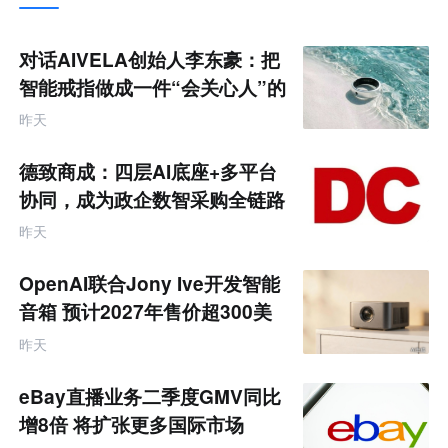
推
荐
未
对话AIVELA创始人李东豪：把
来
零
智能戒指做成一件“会关心人”的
售
饰品
跨
昨天
境
电
商
德致商成：四层AI底座+多平台
产
业
协同，成为政企数智采购全链路
互
服务商
联
昨天
网
专
题
OpenAI联合Jony Ive开发智能
音箱 预计2027年售价超300美
元
昨天
eBay直播业务二季度GMV同比
增8倍 将扩张更多国际市场