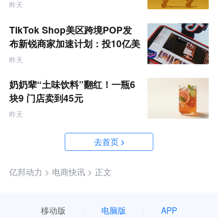
据
昨天
TikTok Shop美区跨境POP发
布新锐商家加速计划：投10亿美
金资源帮扶四类商家
昨天
奶奶辈“土味饮料”翻红！一瓶6
块9 门店卖到45元
昨天
去首页
亿邦动力 >
电商快讯 >
正文
移动版
电脑版
APP