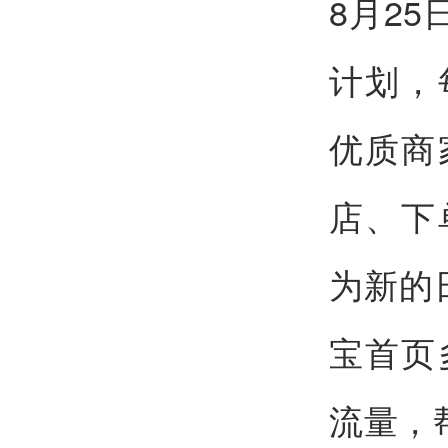
8月2
计划，
优质商
店、下
为新的
宝首页
流量，