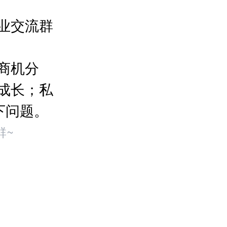
业交流群
商机分
成长；私
下问题。
群~