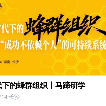
时代下的蜂群组织丨马蹄研学
/14
长沙