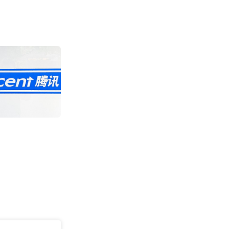
Wildberries
费用大降95% 或
关
2392