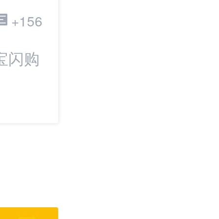
跨境电商
+156
宝闪购
最新：DHL二季
长13%