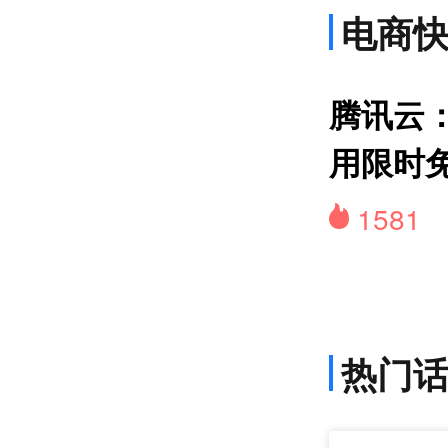
电商
货
腾讯云：
用限时
1581
热门