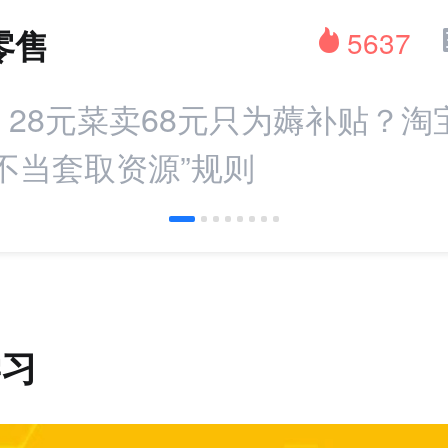
零售
5637
：28元菜卖68元只为薅补贴？淘
不当套取资源”规则
学习