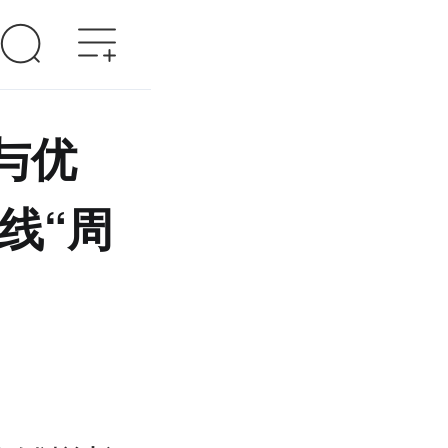
与优
线“周