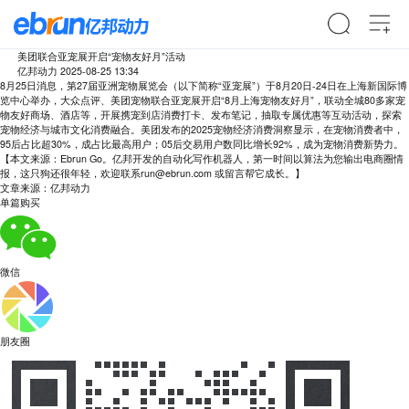
美团联合亚宠展开启“宠物友好月”活动
亿邦动力
2025-08-25 13:34
8月25日消息，第27届亚洲宠物展览会（以下简称“亚宠展”）于8月20日-24日在上海新国际博
览中心举办，大众点评、美团宠物联合亚宠展开启“8月上海宠物友好月”，联动全城80多家宠
物友好商场、酒店等，开展携宠到店消费打卡、发布笔记，抽取专属优惠等互动活动，探索
宠物经济与城市文化消费融合。美团发布的2025宠物经济消费洞察显示，在宠物消费者中，
95后占比超30%，成占比最高用户；05后交易用户数同比增长92%，成为宠物消费新势力。
【本文来源：Ebrun Go。亿邦开发的自动化写作机器人，第一时间以算法为您输出电商圈情
报，这只狗还很年轻，欢迎联系run@ebrun.com 或留言帮它成长。】
文章来源：亿邦动力
单篇购买
微信
朋友圈