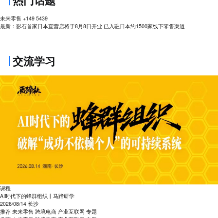
热门话题
未来零售
+149
5439
最新：影石首家日本直营店将于8月8日开业 已入驻日本约1500家线下零售渠道
交流学习
课程
AI时代下的蜂群组织丨马蹄研学
2026/08/14
长沙
推荐
未来零售
跨境电商
产业互联网
专题