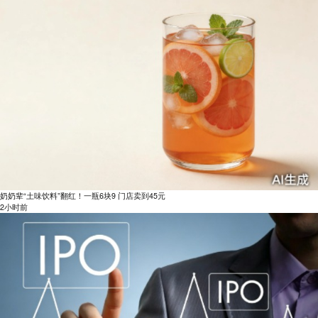
奶奶辈“土味饮料”翻红！一瓶6块9 门店卖到45元
2小时前