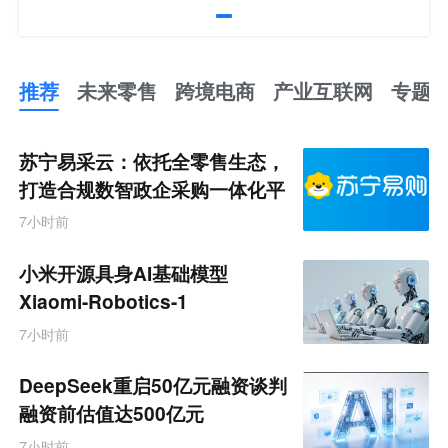
推荐
未来零售
跨境电商
产业互联网
专题
推
荐
未
苏宁易采云：依托全零售生态，
来
零
打造合规数智政企采购一体化平
售
台
跨
7小时前
境
电
商
小米开源具身AI基础模型
产
业
Xiaomi-Robotics-1
互
联
7小时前
网
专
题
DeepSeek重启50亿元融资谈判
融资前估值达500亿元
7小时前