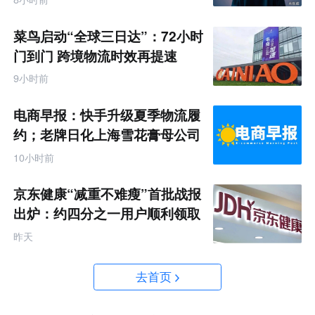
菜鸟启动“全球三日达”：72小时
门到门 跨境物流时效再提速
9小时前
电商早报：快手升级夏季物流履
约；老牌日化上海雪花膏母公司
破产
10小时前
京东健康“减重不难瘦”首批战报
出炉：约四分之一用户顺利领取
200元挑战金
昨天
去首页