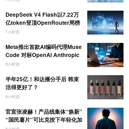
DeepSeek V4 Flash以7.22万
亿token登顶OpenRouter周榜
7小时前
Meta推出首款AI编码代理Muse
Code 对标OpenAI Anthropic
8小时前
半年25亿！和达播分手后 韩束
活得更好了？
8小时前
官宣张凌赫！产品线集体“焕新”
“国民薯片”可比克按下年轻化加
速键
8小时前