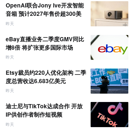
题
OpenAI联合Jony Ive开发智能
音箱 预计2027年售价超300美
元
昨天
eBay直播业务二季度GMV同比
增8倍 将扩张更多国际市场
昨天
Etsy裁员约220人优化架构 二季
度总营收达6.683亿美元
昨天
迪士尼与TikTok达成合作 开放
IP供创作者制作短视频
昨天