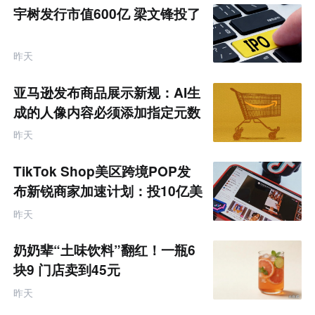
宇树发行市值600亿 梁文锋投了
昨天
亚马逊发布商品展示新规：AI生
成的人像内容必须添加指定元数
据
昨天
TikTok Shop美区跨境POP发
布新锐商家加速计划：投10亿美
金资源帮扶四类商家
昨天
奶奶辈“土味饮料”翻红！一瓶6
块9 门店卖到45元
昨天