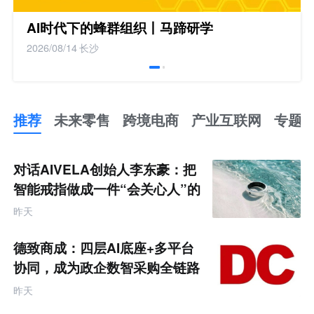
AI时代下的蜂群组织丨马蹄研学
2026/08/14
长沙
推荐
未来零售
跨境电商
产业互联网
专题
推
荐
未
对话AIVELA创始人李东豪：把
来
零
智能戒指做成一件“会关心人”的
售
饰品
跨
昨天
境
电
商
德致商成：四层AI底座+多平台
产
业
协同，成为政企数智采购全链路
互
服务商
联
昨天
网
专