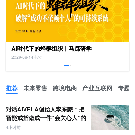
AI时代下的蜂群组织丨马蹄研学
2026/08/14
长沙
推荐
未来零售
跨境电商
产业互联网
专题
推
荐
未
对话AIVELA创始人李东豪：把
来
零
智能戒指做成一件“会关心人”的
售
饰品
跨
4小时前
境
电