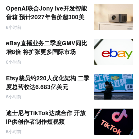
商
OpenAI联合Jony Ive开发智能
产
业
音箱 预计2027年售价超300美
互
元
联
6小时前
网
专
题
eBay直播业务二季度GMV同比
增8倍 将扩张更多国际市场
6小时前
Etsy裁员约220人优化架构 二季
度总营收达6.683亿美元
6小时前
迪士尼与TikTok达成合作 开放
IP供创作者制作短视频
6小时前