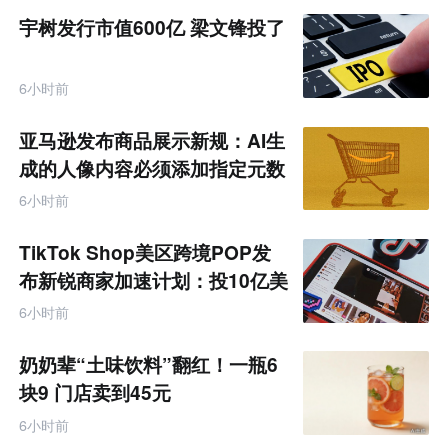
宇树发行市值600亿 梁文锋投了
6小时前
亚马逊发布商品展示新规：AI生
成的人像内容必须添加指定元数
据
6小时前
TikTok Shop美区跨境POP发
布新锐商家加速计划：投10亿美
金资源帮扶四类商家
6小时前
奶奶辈“土味饮料”翻红！一瓶6
块9 门店卖到45元
6小时前