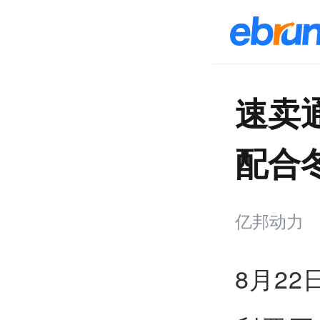
速卖
配合
亿邦动力
8月22