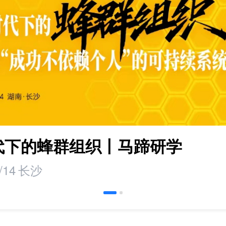
时代下的蜂群组织丨马蹄研学
/14
长沙