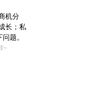
商机分
成长；私
下问题。
群~