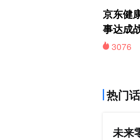
网约
京东健康
事达成
3076
热门
未来
1407
+22