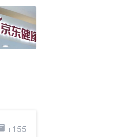
盒马“日日鲜”快
售环比增长超100
2011
跨境电商
+155