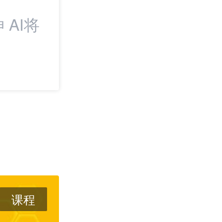
AI将
最新：一周电商
绝蒸馏”；美国海
税
课程