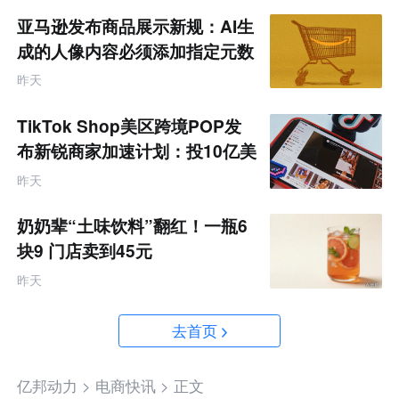
亚马逊发布商品展示新规：AI生
成的人像内容必须添加指定元数
据
昨天
TikTok Shop美区跨境POP发
布新锐商家加速计划：投10亿美
金资源帮扶四类商家
昨天
奶奶辈“土味饮料”翻红！一瓶6
块9 门店卖到45元
昨天
去首页
亿邦动力 >
电商快讯 >
正文