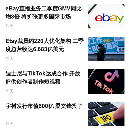
eBay直播业务二季度GMV同比
增8倍 将扩张更多国际市场
昨天
Etsy裁员约220人优化架构 二季
度总营收达6.683亿美元
昨天
迪士尼与TikTok达成合作 开放
IP供创作者制作短视频
昨天
宇树发行市值600亿 梁文锋投了
昨天