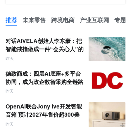
推荐
未来零售
跨境电商
产业互联网
专题
推
荐
未
对话AIVELA创始人李东豪：把
来
零
智能戒指做成一件“会关心人”的
售
饰品
跨
昨天
境
电
商
德致商成：四层AI底座+多平台
产
业
协同，成为政企数智采购全链路
互
服务商
联
昨天
网
专
题
OpenAI联合Jony Ive开发智能
音箱 预计2027年售价超300美
元
昨天