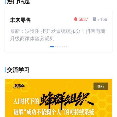
热门话题
未来零售
5637
+156
最新：缺资质 拒开发票统统扣分！抖音电商
升级商家体验分规则
交流学习
课程