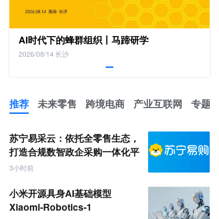
AI时代下的蜂群组织丨马蹄研学
2026/08/14
长沙
推荐
未来零售
跨境电商
产业互联网
专题
推
荐
未
苏宁易采云：依托全零售生态，
来
零
打造合规数智政企采购一体化平
售
台
跨
3小时前
境
电
商
小米开源具身AI基础模型
产
业
Xiaomi-Robotics-1
互