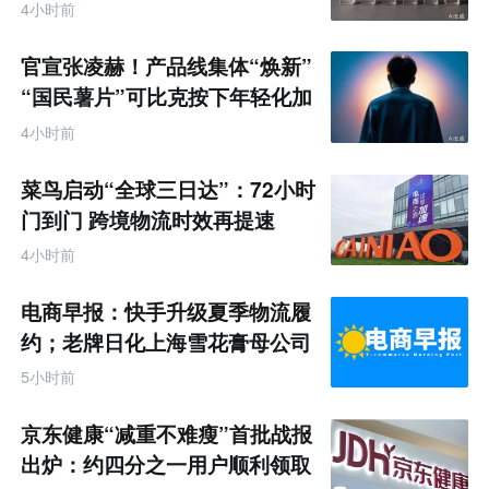
4小时前
官宣张凌赫！产品线集体“焕新”
“国民薯片”可比克按下年轻化加
速键
4小时前
菜鸟启动“全球三日达”：72小时
门到门 跨境物流时效再提速
4小时前
电商早报：快手升级夏季物流履
约；老牌日化上海雪花膏母公司
破产
5小时前
京东健康“减重不难瘦”首批战报
出炉：约四分之一用户顺利领取