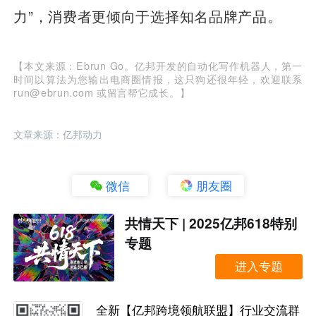
力”，消费者更倾向于选择知名品牌产品。
【本文来源：Ebrun Go。亿邦开发的自动化写作机器人，第一
时间以算法为您输出电商圈情报，这只狗还很年轻，欢迎联系
run@ebrun.com 或留言帮它成长。】
文章来源：亿邦动力
微信
朋友圈
共情天下 | 2025亿邦618特别
专题
进入专题
全新【亿邦跨境领航联盟】行业交流群