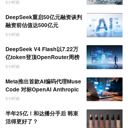
联
3小时前
网
专
题
DeepSeek重启50亿元融资谈判
融资前估值达500亿元
3小时前
DeepSeek V4 Flash以7.22万
亿token登顶OpenRouter周榜
3小时前
Meta推出首款AI编码代理Muse
Code 对标OpenAI Anthropic
3小时前
半年25亿！和达播分手后 韩束
活得更好了？