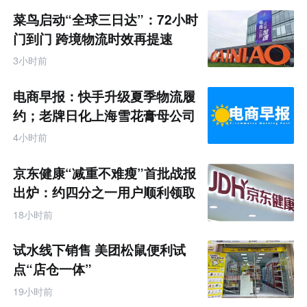
菜鸟启动“全球三日达”：72小时
门到门 跨境物流时效再提速
3小时前
电商早报：快手升级夏季物流履
约；老牌日化上海雪花膏母公司
破产
4小时前
京东健康“减重不难瘦”首批战报
出炉：约四分之一用户顺利领取
200元挑战金
18小时前
试水线下销售 美团松鼠便利试
点“店仓一体”
19小时前