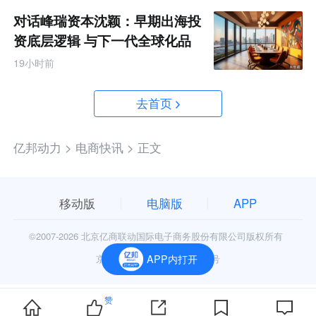
对话峰瑞资本沈颖：早期出海投
资底层逻辑 与下一代全球化品
牌画像
19小时前
去首页
亿邦动力 >
电商快讯 >
正文
移动版
电脑版
APP
©2007-
2026 北京亿商联动国际电子商务股份有限公司版权所有
京公网安备11010602006906号
APP内打开
赞