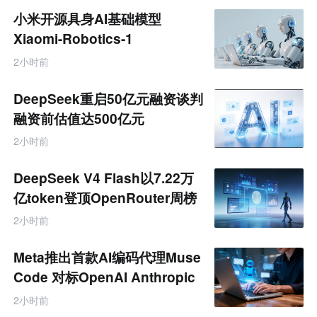
商
小米开源具身AI基础模型
产
业
Xiaomi-Robotics-1
互
联
2小时前
网
专
题
DeepSeek重启50亿元融资谈判
融资前估值达500亿元
2小时前
DeepSeek V4 Flash以7.22万
亿token登顶OpenRouter周榜
2小时前
Meta推出首款AI编码代理Muse
Code 对标OpenAI Anthropic
2小时前