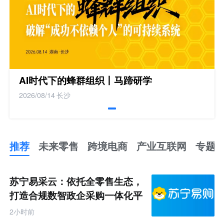
AI时代下的蜂群组织丨马蹄研学
2026/08/14
长沙
推荐
未来零售
跨境电商
产业互联网
专题
推
荐
未
苏宁易采云：依托全零售生态，
来
零
打造合规数智政企采购一体化平
售
台
跨
2小时前
境
电