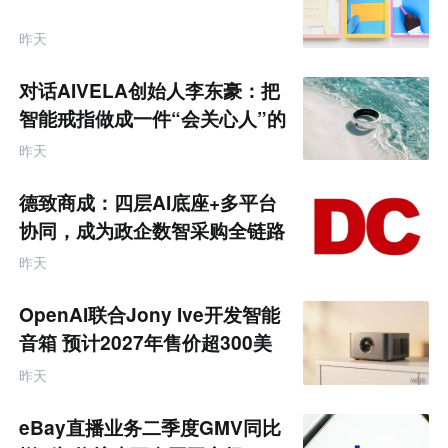
昨天
对话AIVELA创始人李东豪：把
智能戒指做成一件“会关心人”的
饰品
昨天
德致商成：四层AI底座+多平台
协同，成为政企数智采购全链路
服务商
昨天
OpenAI联合Jony Ive开发智能
音箱 预计2027年售价超300美
元
昨天
eBay直播业务二季度GMV同比