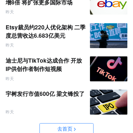
增8倍 将扩张更多国际市场
昨天
Etsy裁员约220人优化架构 二季
度总营收达6.683亿美元
昨天
迪士尼与TikTok达成合作 开放
IP供创作者制作短视频
昨天
宇树发行市值600亿 梁文锋投了
昨天
去首页