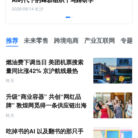
2026/08/14
长沙
推荐
未来零售
跨境电商
产业互联网
专题
推
荐
未
燃油费下调当日 美团机票搜索
来
零
量同比涨42% 京沪航线最热
售
跨
昨天
境
电
商
升级“商业容器” 共创“网红品
产
业
牌” 敦煌网觅得一条供应链出海
互
的新路径
联
昨天
网
专
题
吃掉书的AI 以及翻书的那只手