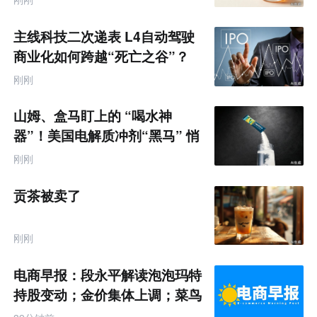
主线科技二次递表 L4自动驾驶
商业化如何跨越“死亡之谷”？
刚刚
山姆、盒马盯上的 “喝水神
器”！美国电解质冲剂“黑马” 悄
悄卖了68亿
刚刚
贡茶被卖了
刚刚
电商早报：段永平解读泡泡玛特
持股变动；金价集体上调；菜鸟
推出全球三日达跨境物流