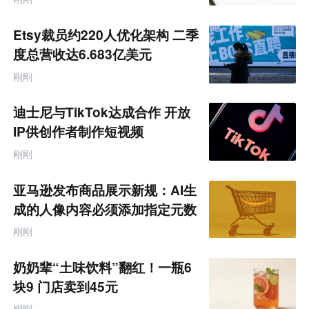
网
专
题
Etsy裁员约220人优化架构 二季
度总营收达6.683亿美元
刚刚
迪士尼与TikTok达成合作 开放
IP供创作者制作短视频
刚刚
亚马逊发布商品展示新规：AI生
成的人像内容必须添加指定元数
据
刚刚
奶奶辈“土味饮料”翻红！一瓶6
块9 门店卖到45元
刚刚