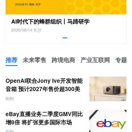
AI时代下的蜂群组织丨马蹄研学
2026/08/14
长沙
推荐
未来零售
跨境电商
产业互联网
专题
推
荐
未
OpenAI联合Jony Ive开发智能
来
零
音箱 预计2027年售价超300美
售
元
跨
刚刚
境
电
商
eBay直播业务二季度GMV同比
产
业
增8倍 将扩张更多国际市场
互
联
刚刚